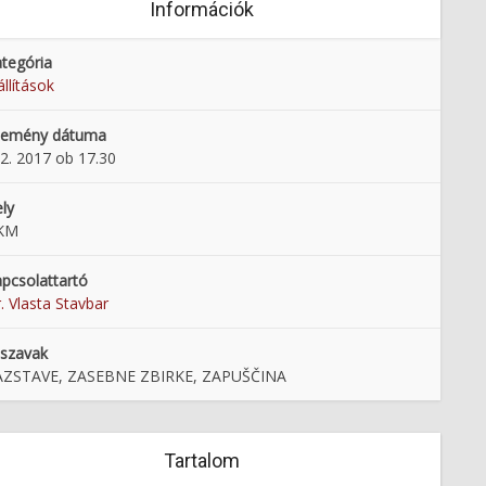
Információk
tegória
állítások
semény dátuma
 2. 2017 ob 17.30
ly
KM
pcsolattartó
. Vlasta Stavbar
lszavak
AZSTAVE, ZASEBNE ZBIRKE, ZAPUŠČINA
Tartalom