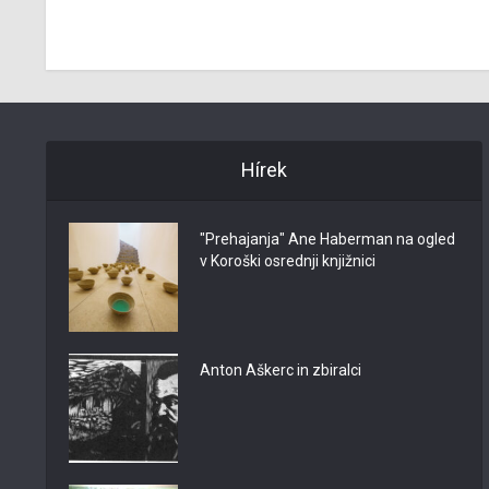
1988 in
Hírek
"Prehajanja" Ane Haberman na ogled
v Koroški osrednji knjižnici
Anton Aškerc in zbiralci