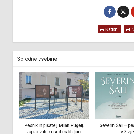
Natisni
Na
Sorodne vsebine
elj,
Severin Šali – pesnik, zaljubljen
Ljubljana v gibl
udi
v življenje
Obnova gradu