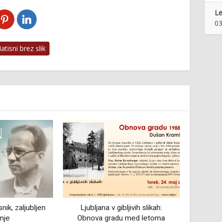
Le
03
tisni brez slik
jivih slikah:
Predstavitev nove številke revije
Pod to
 med letoma
Odsevanja z odprtjem razstave