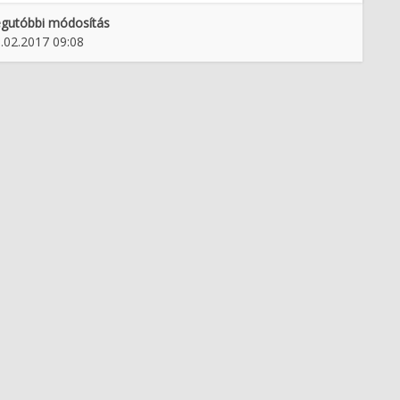
gutóbbi módosítás
.02.2017 09:08
 goro raste naše novo
"Vse nam je naredu, kar smo ga
mesto
fehtali"