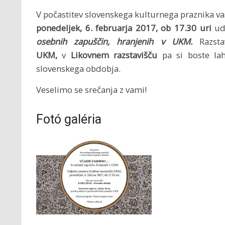
V počastitev slovenskega kulturnega praznika v
ponedeljek, 6. februarja 2017, ob 17.30 uri
ud
osebnih zapuščin, hranjenih v UKM.
Razst
UKM,
v
Likovnem razstavišču
pa si boste la
slovenskega obdobja.
Veselimo se srečanja z vami!
Fotó galéria