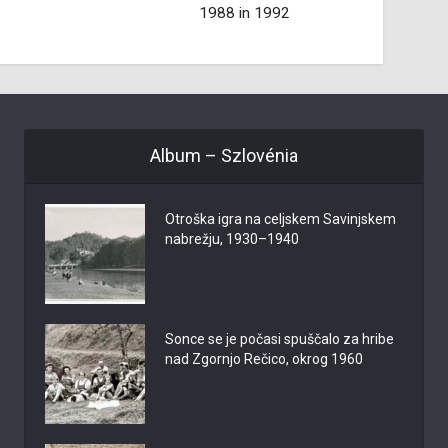
 1992
o prof. Tonetu Turičniku
Album – Szlovénia
Otroška igra na celjskem Savinjskem
nabrežju, 1930–1940
Sonce se je počasi spuščalo za hribe
nad Zgornjo Rečico, okrog 1960