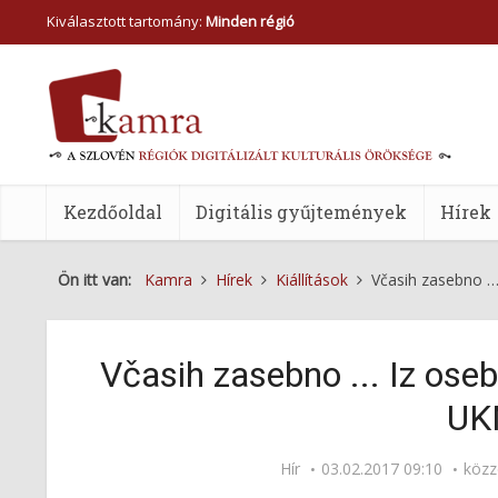
Kiválasztott tartomány:
Minden régió
Kezdőoldal
Digitális gyűjtemények
Hírek
Ön itt van:
Kamra
Hírek
Kiállítások
Včasih zasebno …
Včasih zasebno ... Iz oseb
UK
Hír
03.02.2017 09:10
közz