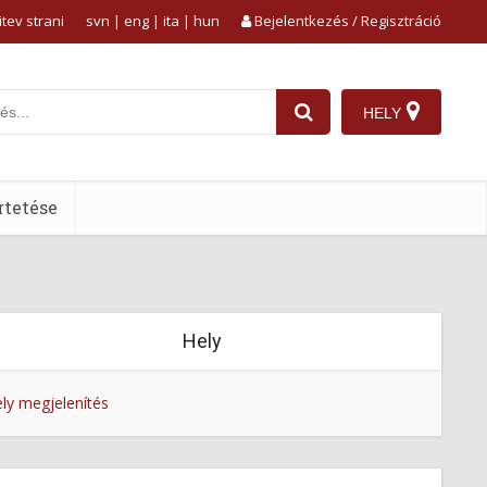
tev strani
svn
|
eng
|
ita
|
hun
Bejelentkezés / Regisztráció
HELY
tetése
Hely
ly megjelenítés