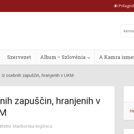
Prilagodi
Szervezet
Album – Szlovénia
A Kamra ismer
 Iz osebnih zapuščin, hranjenih v UKM
nih zapuščin, hranjenih v
M
He
étette
Mariborska knjižnica