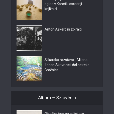
ogled v Koroški osrednji
knjižnici
Anton Aškerc in zbiralci
Slikarska razstava - Milena
Žohar: Skrivnosti doline reke
Gračnice
Album – Szlovénia
Otroška igra na celjskem