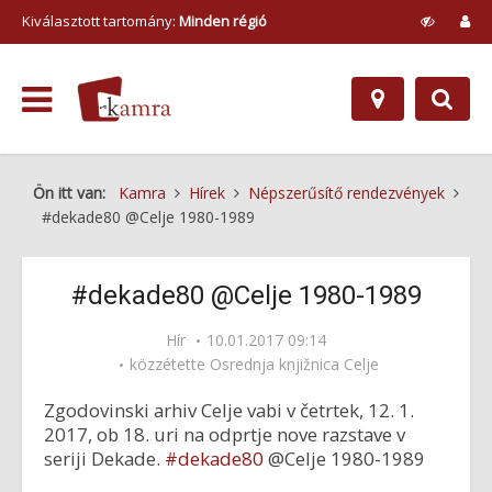
Kiválasztott tartomány:
Minden régió
Ön itt van:
Kamra
Hírek
Népszerűsítő rendezvények
#dekade80 @Celje 1980-1989
#dekade80 @Celje 1980-1989
Hír
10.01.2017 09:14
közzétette
Osrednja knjižnica Celje
Zgodovinski arhiv Celje vabi v četrtek, 12. 1.
2017, ob 18. uri na odprtje nove razstave v
seriji Dekade.
#dekade80
@Celje 1980-1989