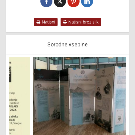
Natisni
Natisni brez slik
Sorodne vsebine