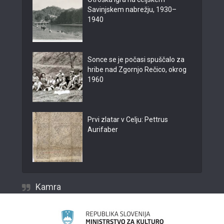
Savinjskem nabrežju, 1930–
1940
Sonce se je počasi spuščalo za
hribe nad Zgornjo Rečico, okrog
1960
Prvi zlatar v Celju: Pettrus
Aurifaber
Kamra