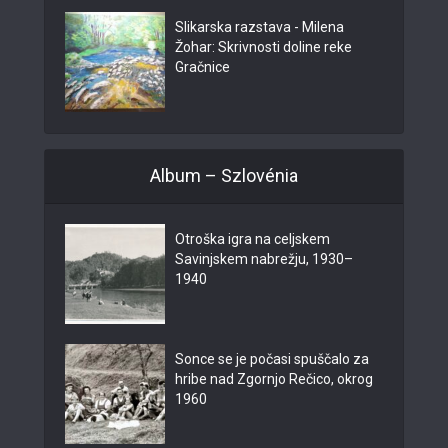
Slikarska razstava - Milena
Žohar: Skrivnosti doline reke
Gračnice
Album – Szlovénia
Otroška igra na celjskem
Savinjskem nabrežju, 1930–
1940
Sonce se je počasi spuščalo za
hribe nad Zgornjo Rečico, okrog
1960