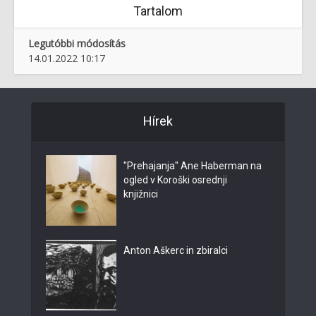
Tartalom
Legutóbbi módosítás
14.01.2022 10:17
Hírek
"Prehajanja" Ane Haberman na
ogled v Koroški osrednji
knjižnici
Anton Aškerc in zbiralci