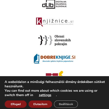
A weboldalon a minőségi felhasználói élmény érdekében sütiket
használunk.
You can find out more about which cookies we are using or
switch them off in
settings
.
2008 - 2026 ©
KAMRA
, Production: TrueCAD d.o.o.
A Kamra ismertetése
Elfogad
Elutasítom
Használati feltételek
Beállítások
ISSN 2350-5559