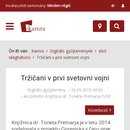
Kiválasztott tartomány:
Minden régió
Ön itt van:
Kamra
Digitális gyűjtemények
első
világháború
Tržičani v prvi svetovni vojni
Tržičani v prvi svetovni vojni
Digitális gyűjtemény
26.05.2015 00:00
közzétette
Knjižnica dr. Toneta Pretnarja Tržič
Következő
Knjižnica dr. Toneta Pretnarja je v letu 2014
sodelovala v projektu Gorenjska v času prve