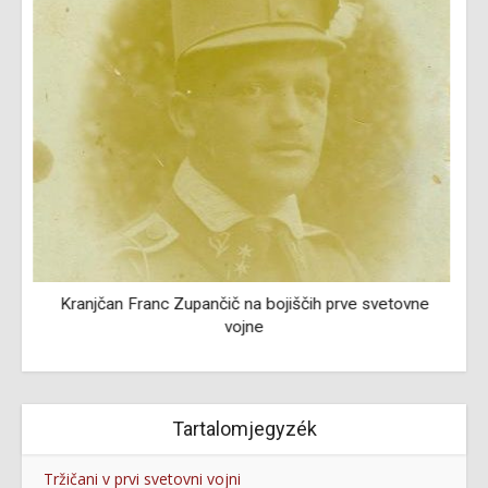
M
Kranjčan Franc Zupančič na bojiščih prve svetovne
vojne
Tartalomjegyzék
Tržičani v prvi svetovni vojni