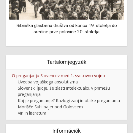
Ribniška glasbena društva od konca 19. stoletja do
sredine prve polovice 20. stoletja
Tartalomjegyzék
O preganjanju Slovencev med 1. svetovno vojno
Uvedba vojaškega absolutizma
Slovenski ljudje, še zlasti intelektualci, v primežu
preganjanja
Kaj je preganjanje? Razlogi zanj in oblike preganjanja
Morišče Suhi bajer pod Golovcem
Viri in literatura
Információk