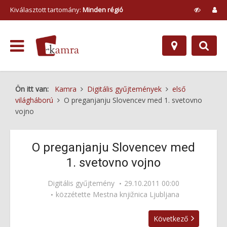
Kiválasztott tartomány:
Minden régió
Ön itt van:
Kamra
Digitális gyűjtemények
első
világháború
O preganjanju Slovencev med 1. svetovno
vojno
O preganjanju Slovencev med
1. svetovno vojno
Digitális gyűjtemény
29.10.2011 00:00
közzétette
Mestna knjižnica Ljubljana
Következő