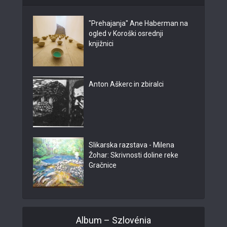
"Prehajanja" Ane Haberman na
ogled v Koroški osrednji
knjižnici
Anton Aškerc in zbiralci
Slikarska razstava - Milena
Žohar: Skrivnosti doline reke
Gračnice
Album – Szlovénia