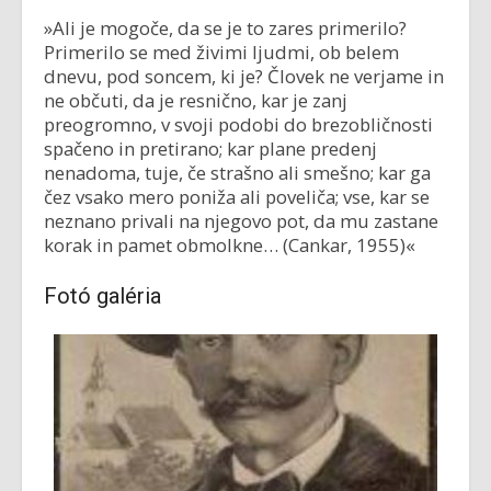
»Ali je mogoče, da se je to zares primerilo?
Primerilo se med živimi ljudmi, ob belem
dnevu, pod soncem, ki je? Človek ne verjame in
ne občuti, da je resnično, kar je zanj
preogromno, v svoji podobi do brezobličnosti
spačeno in pretirano; kar plane predenj
nenadoma, tuje, če strašno ali smešno; kar ga
čez vsako mero poniža ali poveliča; vse, kar se
neznano privali na njegovo pot, da mu zastane
korak in pamet obmolkne… (Cankar, 1955)«
Fotó galéria