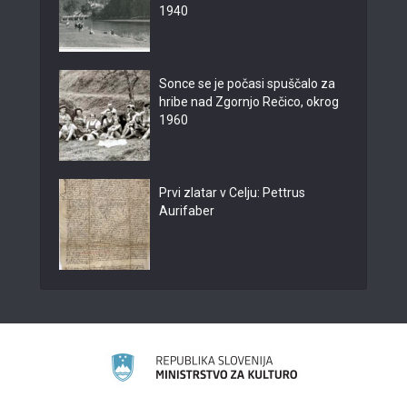
1940
Sonce se je počasi spuščalo za
hribe nad Zgornjo Rečico, okrog
1960
Prvi zlatar v Celju: Pettrus
Aurifaber