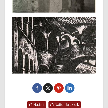
Natisni
Natisni brez slik