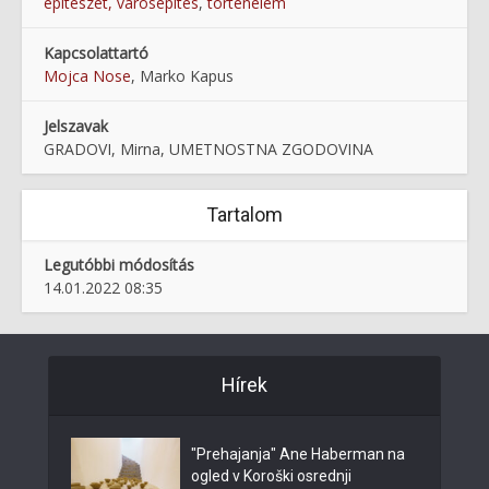
építészet, városépítés
,
történelem
Kapcsolattartó
Mojca Nose
, Marko Kapus
Jelszavak
GRADOVI, Mirna, UMETNOSTNA ZGODOVINA
Tartalom
Legutóbbi módosítás
14.01.2022 08:35
Hírek
"Prehajanja" Ane Haberman na
ogled v Koroški osrednji