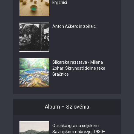
knjižnici
Anton Aškerc in zbiralci
Slikarska razstava - Milena
Žohar: Skrivnosti doline reke
Gračnice
Album – Szlovénia
Otroška igra na celjskem
Savinjskem nabrežju, 1930–