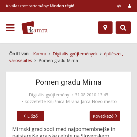
Kiválasztott tartomány:
Minden régió
Ön itt van:
Kamra
Digitális gyűjtemények
építészet,
városépítés
Pomen gradu Mirna
Pomen gradu Mirna
Digitális gyűjtemény
31.08.2010 13:45
közzétette
Knjižnica Mirana Jarca Novo mesto
Előző
Következő
Mirnski grad sodi med najpomembnejše in
najstarejše grajske celote na Slovenskem.