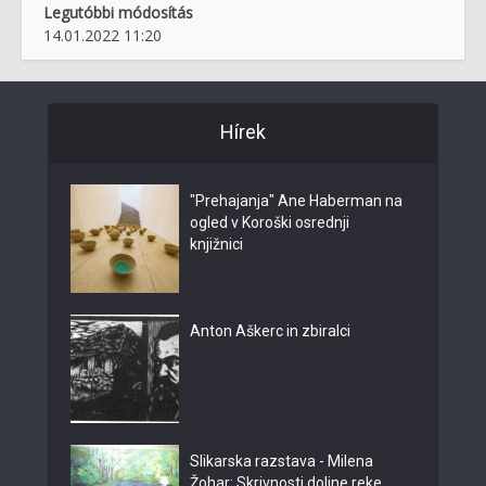
Legutóbbi módosítás
14.01.2022 11:20
Hírek
"Prehajanja" Ane Haberman na
ogled v Koroški osrednji
knjižnici
Anton Aškerc in zbiralci
Slikarska razstava - Milena
Žohar: Skrivnosti doline reke