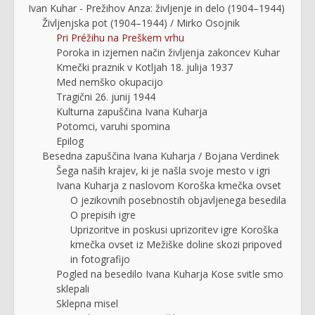
Ivan Kuhar - Prežihov Anza: življenje in delo (1904–1944)
Življenjska pot (1904–1944) / Mirko Osojnik
Pri Préžihu na Preškem vrhu
Poroka in izjemen način življenja zakoncev Kuhar
Kmečki praznik v Kotljah 18. julija 1937
Med nemško okupacijo
Tragični 26. junij 1944
Kulturna zapuščina Ivana Kuharja
Potomci, varuhi spomina
Epilog
Besedna zapuščina Ivana Kuharja / Bojana Verdinek
Šega naših krajev, ki je našla svoje mesto v igri
Ivana Kuharja z naslovom Koroška kmečka ovset
O jezikovnih posebnostih objavljenega besedila
O prepisih igre
Uprizoritve in poskusi uprizoritev igre Koroška
kmečka ovset iz Mežiške doline skozi pripoved
in fotografijo
Pogled na besedilo Ivana Kuharja Kose svitle smo
sklepali
Sklepna misel