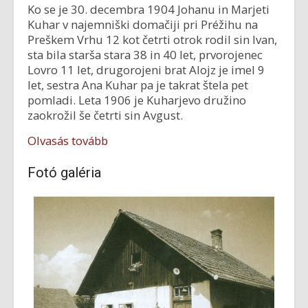
Ko se je 30. decembra 1904 Johanu in Marjeti
Kuhar v najemniški domačiji pri Préžihu na
Preškem Vrhu 12 kot četrti otrok rodil sin Ivan,
sta bila starša stara 38 in 40 let, prvorojenec
Lovro 11 let, drugorojeni brat Alojz je imel 9
let, sestra Ana Kuhar pa je takrat štela pet
pomladi. Leta 1906 je Kuharjevo družino
zaokrožil še četrti sin Avgust.
Olvasás tovább
Fotó galéria