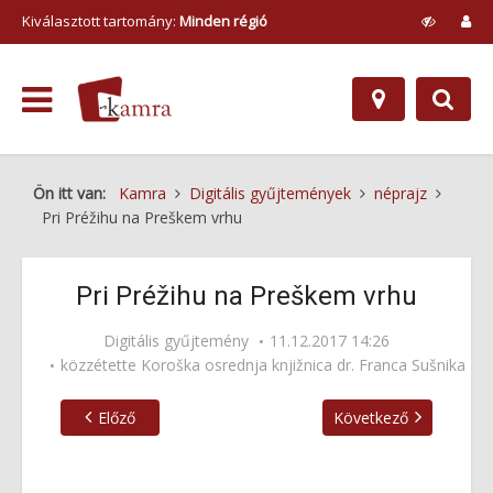
Kiválasztott tartomány:
Minden régió
Ön itt van:
Kamra
Digitális gyűjtemények
néprajz
Pri Préžihu na Preškem vrhu
Pri Préžihu na Preškem vrhu
Digitális gyűjtemény
11.12.2017 14:26
közzétette
Koroška osrednja knjižnica dr. Franca Sušnika
Előző
Következő