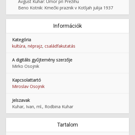
Avgust Kuhar: Umor pri Prežihu
Beno Kotnik: Kmečki praznik v Kotljah julija 1937
Információk
Kategória
kultúra
,
néprajz
,
családfakutatás
A digitális gyűjtemény szerzője
Mirko Osojnik
Kapcsolattartó
Miroslav Osojnik
Jelszavak
Kuhar, Ivan, ml., Rodbina Kuhar
Tartalom