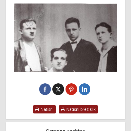
Natisni
Natisni brez slik