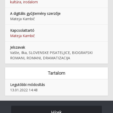
kultúra
,
irodalom
A digitális gyűjtemény szerzője
Mateja Kambič
Kapcsolattartó
Mateja Kambič
Jelszavak
Vašte, Ilka, SLOVENSKE PISATELJICE, BIOGRAFSKI
ROMANI, ROMANI, DRAMATIZACIJA
Tartalom
Legutóbbi módosítás
13.01.2022 14:48
Hírek