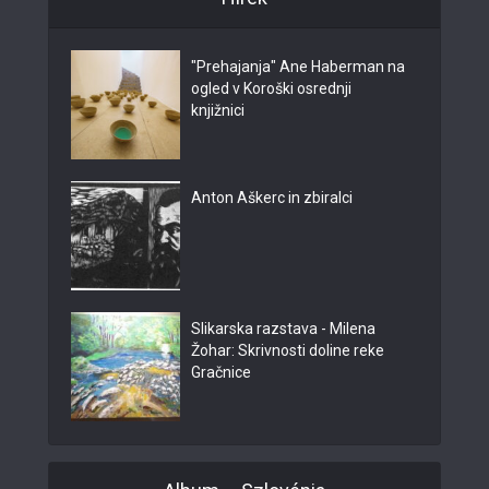
"Prehajanja" Ane Haberman na
ogled v Koroški osrednji
knjižnici
Anton Aškerc in zbiralci
Slikarska razstava - Milena
Žohar: Skrivnosti doline reke
Gračnice