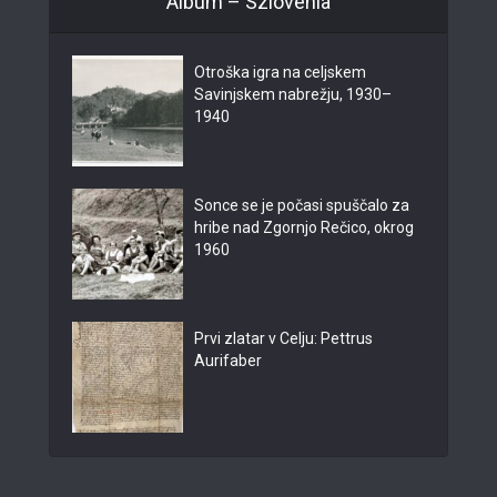
Album – Szlovénia
Otroška igra na celjskem
Savinjskem nabrežju, 1930–
1940
Sonce se je počasi spuščalo za
hribe nad Zgornjo Rečico, okrog
1960
Prvi zlatar v Celju: Pettrus
Aurifaber