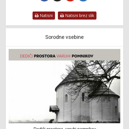
Natisni
Natisni brez slik
Sorodne vsebine