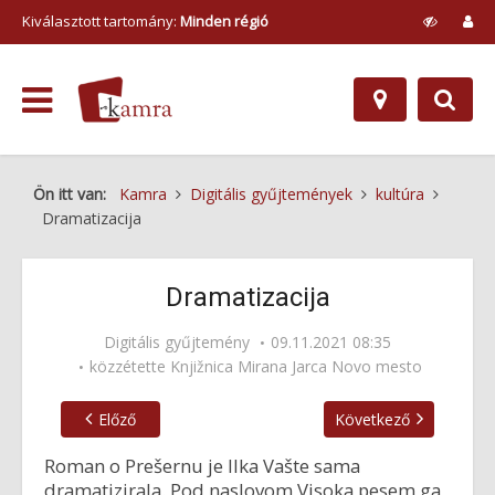
Kiválasztott tartomány:
Minden régió
Ön itt van:
Kamra
Digitális gyűjtemények
kultúra
Dramatizacija
Dramatizacija
Digitális gyűjtemény
09.11.2021 08:35
közzétette
Knjižnica Mirana Jarca Novo mesto
Előző
Következő
Roman o Prešernu je Ilka Vašte sama
dramatizirala. Pod naslovom Visoka pesem ga