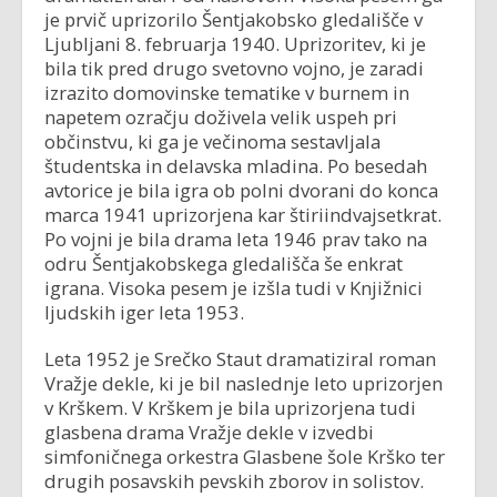
je prvič uprizorilo Šentjakobsko gledališče v
Ljubljani 8. februarja 1940. Uprizoritev, ki je
bila tik pred drugo svetovno vojno, je zaradi
izrazito domovinske tematike v burnem in
napetem ozračju doživela velik uspeh pri
občinstvu, ki ga je večinoma sestavljala
študentska in delavska mladina. Po besedah
avtorice je bila igra ob polni dvorani do konca
marca 1941 uprizorjena kar štiriindvajsetkrat.
Po vojni je bila drama leta 1946 prav tako na
odru Šentjakobskega gledališča še enkrat
igrana. Visoka pesem je izšla tudi v Knjižnici
ljudskih iger leta 1953.
Leta 1952 je Srečko Staut dramatiziral roman
Vražje dekle, ki je bil naslednje leto uprizorjen
v Krškem. V Krškem je bila uprizorjena tudi
glasbena drama Vražje dekle v izvedbi
simfoničnega orkestra Glasbene šole Krško ter
drugih posavskih pevskih zborov in solistov.