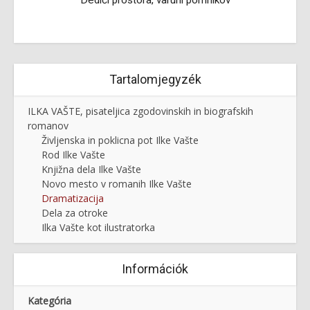
Dediči prostora, varuhi pomnikov
Tartalomjegyzék
ILKA VAŠTE, pisateljica zgodovinskih in biografskih
romanov
Življenska in poklicna pot Ilke Vašte
Rod Ilke Vašte
Knjižna dela Ilke Vašte
Novo mesto v romanih Ilke Vašte
Dramatizacija
Dela za otroke
Ilka Vašte kot ilustratorka
Információk
Kategória