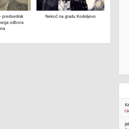
- predsednik
Nekoč na gradu Kodeljevo
Spomi
kega odbora
ana
Ka
tá
Je