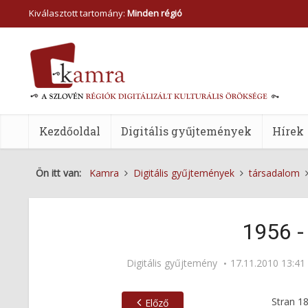
Kiválasztott tartomány:
Minden régió
Kezdőoldal
Digitális gyűjtemények
Hírek
Ön itt van:
Kamra
Digitális gyűjtemények
társadalom
1956 -
Digitális gyűjtemény
17.11.2010 13:41
Stran
1
Előző