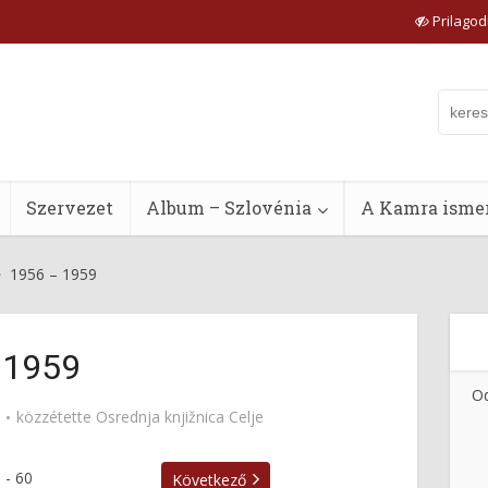
Prilagodi
Szervezet
Album – Szlovénia
A Kamra ismer
1956 – 1959
 1959
Od
közzétette
Osrednja knjižnica Celje
8
-
60
Következő