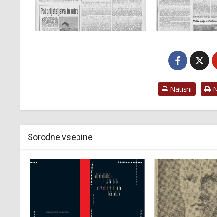
Natisni
Na
Sorodne vsebine