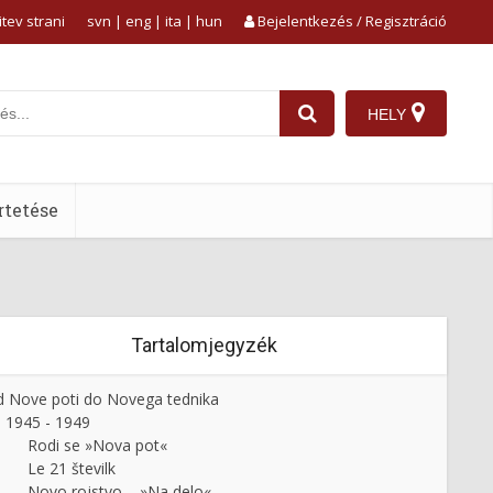
tev strani
svn
|
eng
|
ita
|
hun
Bejelentkezés / Regisztráció
HELY
tetése
Tartalomjegyzék
 Nove poti do Novega tednika
1945 - 1949
Rodi se »Nova pot«
Le 21 številk
Novo rojstvo – »Na delo«