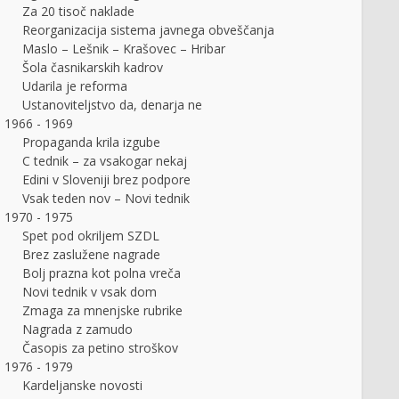
Za 20 tisoč naklade
Reorganizacija sistema javnega obveščanja
Maslo – Lešnik – Krašovec – Hribar
Šola časnikarskih kadrov
Udarila je reforma
Ustanoviteljstvo da, denarja ne
1966 - 1969
Propaganda krila izgube
C tednik – za vsakogar nekaj
Edini v Sloveniji brez podpore
Vsak teden nov – Novi tednik
1970 - 1975
Spet pod okriljem SZDL
Brez zaslužene nagrade
Bolj prazna kot polna vreča
Novi tednik v vsak dom
Zmaga za mnenjske rubrike
Nagrada z zamudo
Časopis za petino stroškov
1976 - 1979
Kardeljanske novosti