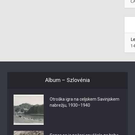
ČA
Le
14
Album – Szlovénia
Otroška igra na celjskem Savinjskem
nabrežju, 1930–1940