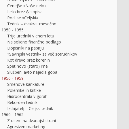
Cenejše »Naše delo«
Leto brez časopisa
Rodi se »Celjski«
Tednik – dvakrat mesečno
1950 - 1955
Trije uredniki v enem letu
Na solidno finančno podlago
Dopisniki na papirju
»Savinjski vestnik« za več sotrudnikov
Kot drevo brez korenin
Spet novo (staro) ime
Službeni avto najedla goba
1956 - 1959
Smehove karikature
Polemike in kritike
Hidrocentrala v gorah
Rekorden tednik
Izdajatelj – Celjski tednik
1960 - 1965
Z osem na dvanajst strani
Agresiven marketing