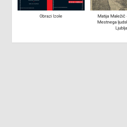
rke
Obrazi Izole
Matija Maležič 
Mestnega ljuds
Ljublj