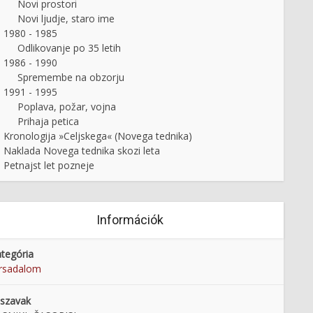
Novi prostori
Novi ljudje, staro ime
1980 - 1985
ni na delo v Litostroju
60-letnica poimenovanja
Odlikovanje po 35 letih
Kosovelove knjižnice Sežana
1986 - 1990
Spremembe na obzorju
1991 - 1995
Poplava, požar, vojna
Prihaja petica
Kronologija »Celjskega« (Novega tednika)
Naklada Novega tednika skozi leta
Petnajst let pozneje
Információk
tegória
rsadalom
lszavak