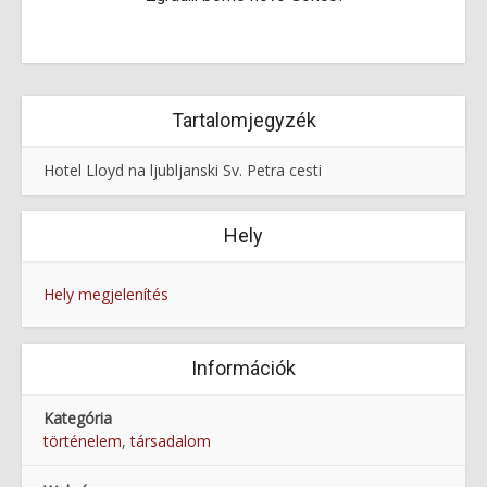
Tartalomjegyzék
Hotel Lloyd na ljubljanski Sv. Petra cesti
Hely
Hely megjelenítés
Információk
Kategória
történelem
,
társadalom