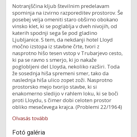
Notranjščina kljub številnim predelavam
spominja na izvirno razporeditev prostorov. Še
posebej velja omeniti staro obširno obokano
vinsko klet, ki se poglablja v dveh nivojih, od
katerih spodnji sega še pod gladino
Ljubljanice. S tem, da nekdanji hotel Lloyd
močno izstopa iz stavbne črte, tvori z
nasprotno hišo tesen vstop v Trubarjevo cesto,
ki pa se ravno s smerjo, ki jo nakaže
poglobljeni del Lloyda, nekoliko razširi. Toda
že sosednja hiša spremeni smer, tako da
naslednja hiša ulico zopet zoži. Nasprotno
prostorsko mejo tvorijo stavbe, ki si
enakomerno sledijo v rahlem loku, ki se boči
proti Lloydu, s čimer dobi celoten prostor
obliko mesečevega krajca. (Problemi 22/1964)
Olvasás tovább
Fotó galéria