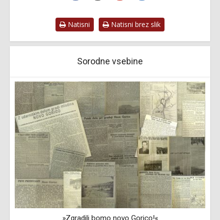
Natisni
Natisni brez slik
Sorodne vsebine
»Zgradili bomo novo Gorico!«