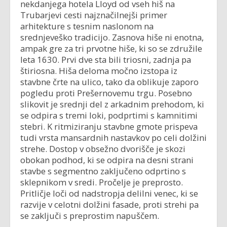
nekdanjega hotela Lloyd od vseh hiš na
Trubarjevi cesti najznačilnejši primer
arhitekture s tesnim naslonom na
srednjeveško tradicijo. Zasnova hiše ni enotna,
ampak gre za tri prvotne hiše, ki so se združile
leta 1630. Prvi dve sta bili triosni, zadnja pa
štiriosna. Hiša deloma močno izstopa iz
stavbne črte na ulico, tako da oblikuje zaporo
pogledu proti Prešernovemu trgu. Posebno
slikovit je srednji del z arkadnim prehodom, ki
se odpira s tremi loki, podprtimi s kamnitimi
stebri. K ritmiziranju stavbne gmote prispeva
tudi vrsta mansardnih nastavkov po celi dolžini
strehe. Dostop v obsežno dvorišče je skozi
obokan podhod, ki se odpira na desni strani
stavbe s segmentno zaključeno odprtino s
sklepnikom v sredi. Pročelje je preprosto.
Pritličje loči od nadstropja delilni venec, ki se
razvije v celotni dolžini fasade, proti strehi pa
se zaključi s preprostim napuščem.