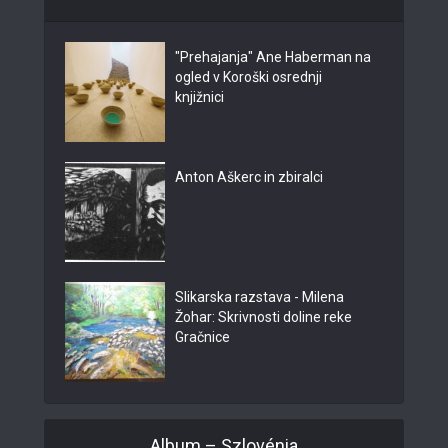
"Prehajanja" Ane Haberman na
ogled v Koroški osrednji
knjižnici
Anton Aškerc in zbiralci
Slikarska razstava - Milena
Žohar: Skrivnosti doline reke
Gračnice
Album – Szlovénia