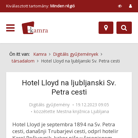
Kiválasztott tartomány:
Minden régió
Ön itt van:
Kamra
Digitális gyűjtemények
társadalom
Hotel Lloyd na ljubljanski Sv. Petra cesti
Hotel Lloyd na ljubljanski Sv.
Petra cesti
Digitális gyűjtemény
19.12.2023 09:05
közzétette
Mestna knjižnica Ljubljana
Hotel Lloyd je septembra 1894 na Sv. Petra
cesti, današnji Trubarjevi cesti, odprl hotelir
Karol Počivavnik, kakor piše v časopisnem