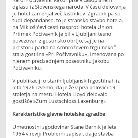
oglasu iz Slovenskega naroda. V času delovanja
je hotel zamenjal več lastnikov. Zgradili pa so
tudi depandanso, to je stransko stavbo hotela,
na Miklošičevi cesti nasproti hotela Union.
Priimek Počivavnik je bil v Ljubljani tesno
povezovan z gostinsko obrtjo, saj je na
prostoru parka na Ambroževem trgu nekoč
stala gostilna »Pri Počivavniku«, imenovana po
njenem predzadnjem posestniku Jakobu
Počivavniku.
V publikaciji o starih ljubljanskih gostilnah iz
leta 1926 izvemo, da je že v prvi polovici 19.
stoletja na mestu Hotela Lloyd delovalo
gostišče »Zum Lustschloss Laxenburg«.
Karakteristike glavne hotelske zgradbe
Umetnostni zgodovinar Stane Bernik je leta
1964 v reviji Problemi zapisal, da je stavba