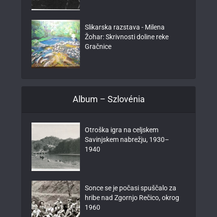
Slikarska razstava - Milena
Žohar: Skrivnosti doline reke
Gračnice
Album – Szlovénia
Otroška igra na celjskem
Savinjskem nabrežju, 1930–
1940
Sonce se je počasi spuščalo za
hribe nad Zgornjo Rečico, okrog
1960