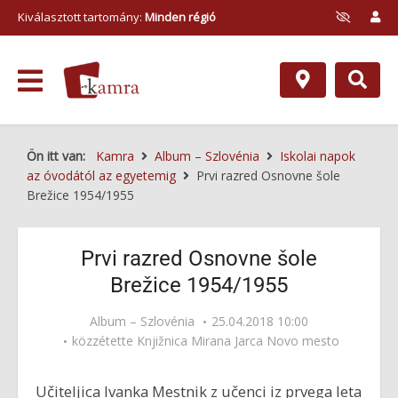
Kiválasztott tartomány:
Minden régió
Ön itt van:
Kamra
Album – Szlovénia
Iskolai napok
az óvodától az egyetemig
Prvi razred Osnovne šole
Brežice 1954/1955
Prvi razred Osnovne šole
Brežice 1954/1955
Album – Szlovénia
25.04.2018 10:00
közzétette
Knjižnica Mirana Jarca Novo mesto
Učiteljica Ivanka Mestnik z učenci iz prvega leta