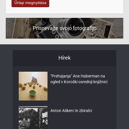
Űrlap megnyitása
Prispevajte svojo fotografijo
Hírek
"Prehajanja" Ane Haberman na
ogled v Koroški osrednji knjižnici
Anton Aškerc in zbiralci