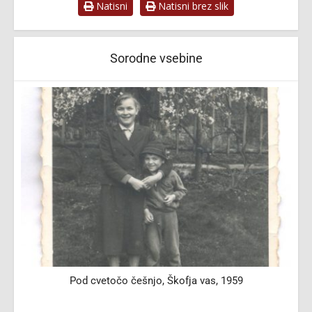
Natisni
Natisni brez slik
Sorodne vsebine
Pod cvetočo češnjo, Škofja vas, 1959