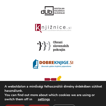
A weboldalon a minőségi felhasználói élmény érdekében sütiket
használunk.
You can find out more about which cookies we are using or
switch them off in
settings
.
2008 - 2026 ©
KAMRA
, Production: TrueCAD d.o.o.