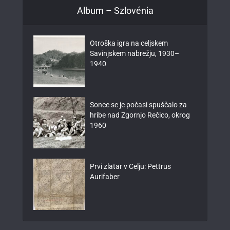
Album – Szlovénia
Otroška igra na celjskem
Savinjskem nabrežju, 1930–
1940
Sonce se je počasi spuščalo za
hribe nad Zgornjo Rečico, okrog
1960
Prvi zlatar v Celju: Pettrus
Aurifaber