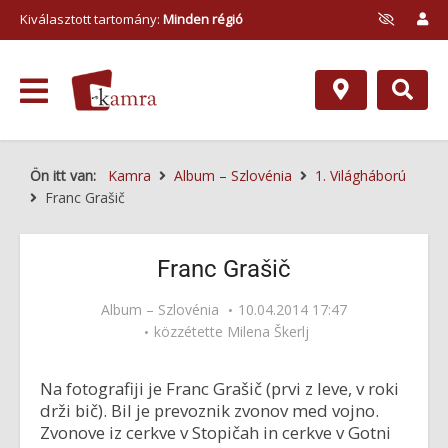
Kiválasztott tartomány:
Minden régió
Ön itt van:
Kamra
Album – Szlovénia
1. Világháború
Franc Grašič
Franc Grašič
Album – Szlovénia
10.04.2014 17:47
közzétette
Milena Škerlj
Na fotografiji je Franc Grašič (prvi z leve, v roki
drži bič). Bil je prevoznik zvonov med vojno.
Zvonove iz cerkve v Stopičah in cerkve v Gotni