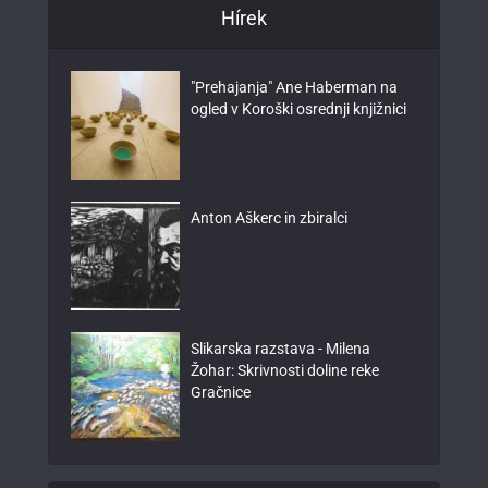
Hírek
"Prehajanja" Ane Haberman na
ogled v Koroški osrednji knjižnici
Anton Aškerc in zbiralci
Slikarska razstava - Milena
Žohar: Skrivnosti doline reke
Gračnice