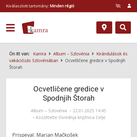
Kiválasztott tartomány:
Minden régió
Ön itt van:
Kamra
Album – Szlovénia
Kirándulások és
vakációzás Szlovéniában
Ocvetličene gredice v Spodnjih
Štorah
Ocvetličene gredice v
Spodnjih Štorah
Album – Szlovénia
22.01.2025 14:45
közzétette
Osrednja knjižnica Celje
Prispeval: Marjan Mačkošek