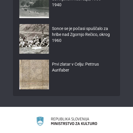
1940
Sonce se je počasi spuščalo za
hribe nad Zgornjo Rečico, okrog
1960
Prvi zlatar v Celju: Pettrus
Aurifaber