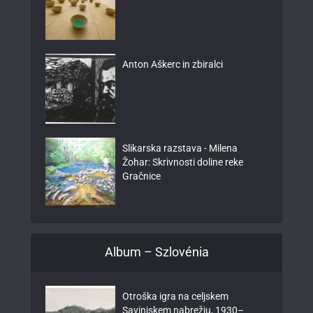
Anton Aškerc in zbiralci
Slikarska razstava - Milena
Žohar: Skrivnosti doline reke
Gračnice
Album – Szlovénia
Otroška igra na celjskem
Savinjskem nabrežju, 1930–