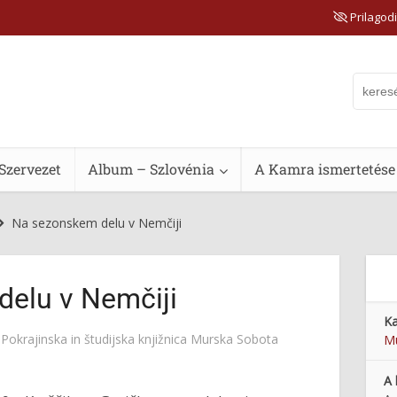
Prilagodi
Szervezet
Album – Szlovénia
A Kamra ismertetése
Na sezonskem delu v Nemčiji
elu v Nemčiji
Ka
e
Pokrajinska in študijska knjižnica Murska Sobota
M
A 