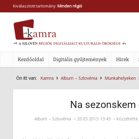
Kiválasztott tartomány:
Minden régió
Kezdőoldal
Digitális gyűjtemények
Hírek
Ön itt van:
Kamra
Album – Szlovénia
Munkahelyeken
Na sezonskem d
Album – Szlovénia
20.05.2015 13:43
közzétett