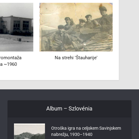
dromontaža
Na strehi 'Štauharije'
ta ~1960
Album – Szlovénia
Otroška igra na celjskem Savinjskem
nabrežju, 1930–1940