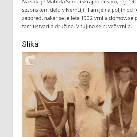
Na sliki je Matilda Serec (skrajno desno), roj. 1
sezonskem delu v Nemčiji. Tam je na poljih od f
zapored, nakar se je leta 1932 vrnila domov, se p
tam ustvarila družino. V tujino se ni več vrnila.
Slika