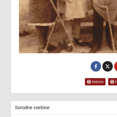
Natisni
Na
Sorodne vsebine