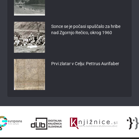
Sonce se je počasi spuščalo za hribe
nad Zgornjo Rečico, okrog 1960
Prvi zlatar v Celju: Pettrus Aurifaber