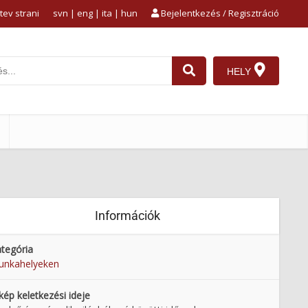
tev strani
svn
|
eng
|
ita
|
hun
Bejelentkezés / Regisztráció
HELY
Információk
tegória
unkahelyeken
kép keletkezési ideje