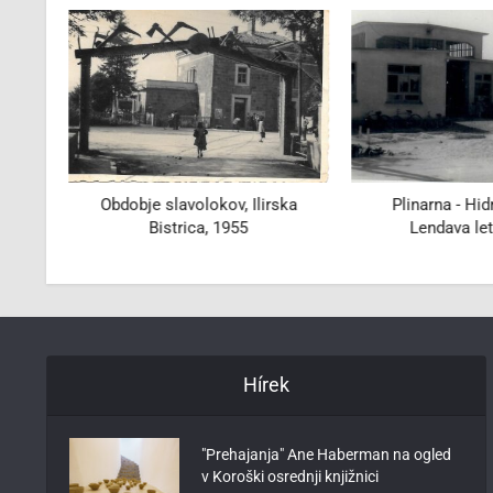
 1917
Obdobje slavolokov, Ilirska
Plinarna - Hi
Bistrica, 1955
Lendava le
Hírek
"Prehajanja" Ane Haberman na ogled
v Koroški osrednji knjižnici