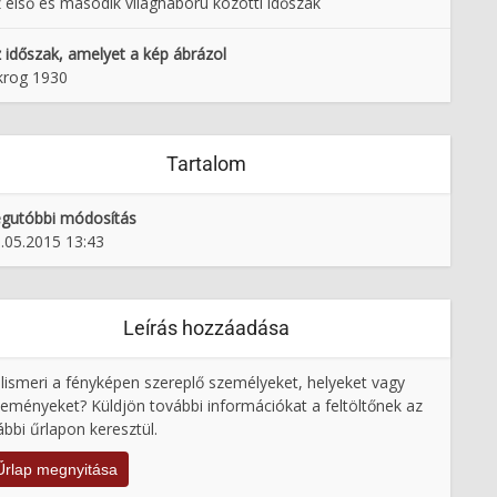
 első és második világháború közötti időszak
 időszak, amelyet a kép ábrázol
krog 1930
Tartalom
gutóbbi módosítás
.05.2015 13:43
Leírás hozzáadása
lismeri a fényképen szereplő személyeket, helyeket vagy
eményeket? Küldjön további információkat a feltöltőnek az
ábbi űrlapon keresztül.
Űrlap megnyitása