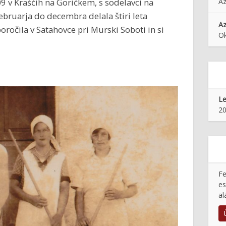
909 v Kraščih na Goričkem, s sodelavci na
Az
ebruarja do decembra delala štiri leta
Az
oročila v Satahovce pri Murski Soboti in si
O
Le
20
Fe
es
al