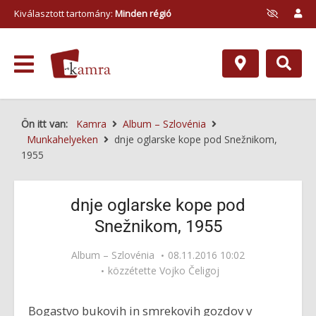
Kiválasztott tartomány:
Minden régió
Ön itt van:
Kamra
Album – Szlovénia
Munkahelyeken
dnje oglarske kope pod Snežnikom,
1955
dnje oglarske kope pod
Snežnikom, 1955
Album – Szlovénia
08.11.2016 10:02
közzétette
Vojko Čeligoj
Bogastvo bukovih in smrekovih gozdov v