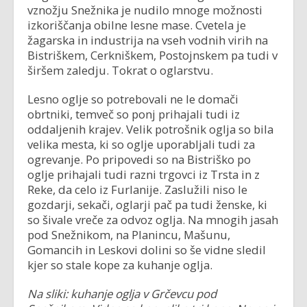
vznožju Snežnika je nudilo mnoge možnosti
izkoriščanja obilne lesne mase. Cvetela je
žagarska in industrija na vseh vodnih virih na
Bistriškem, Cerkniškem, Postojnskem pa tudi v
širšem zaledju. Tokrat o oglarstvu.
Lesno oglje so potrebovali ne le domači
obrtniki, temveč so ponj prihajali tudi iz
oddaljenih krajev. Velik potrošnik oglja so bila
velika mesta, ki so oglje uporabljali tudi za
ogrevanje. Po pripovedi so na Bistriško po
oglje prihajali tudi razni trgovci iz Trsta in z
Reke, da celo iz Furlanije. Zaslužili niso le
gozdarji, sekači, oglarji pač pa tudi ženske, ki
so šivale vreče za odvoz oglja. Na mnogih jasah
pod Snežnikom, na Planincu, Mašunu,
Gomancih in Leskovi dolini so še vidne sledil
kjer so stale kope za kuhanje oglja.
Na sliki: kuhanje oglja v Grčevcu pod