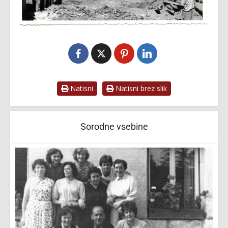
Natisni
Natisni brez slik
Sorodne vsebine