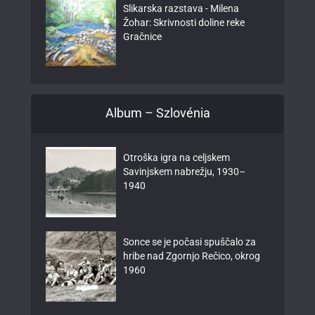
Slikarska razstava - Milena
Žohar: Skrivnosti doline reke
Gračnice
Album – Szlovénia
Otroška igra na celjskem
Savinjskem nabrežju, 1930–
1940
Sonce se je počasi spuščalo za
hribe nad Zgornjo Rečico, okrog
1960