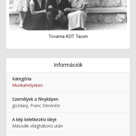
Tovarna KOT Tacen
Információk
Kategória
Munkahelyeken
Személyek a fényképen
gozdarji, Franc Derenčin
A kép keletkezési ideje
Második világháború után