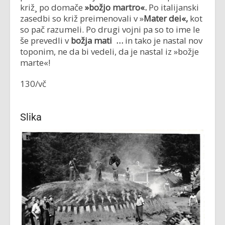
križ¸ po domače
»božjo martro«.
Po italijanski
zasedbi so križ preimenovali v »
Mater dei«,
kot
so pač razumeli. Po drugi vojni pa so to ime le
še prevedli v
božja mati …
in tako je nastal nov
toponim, ne da bi vedeli, da je nastal iz »božje
marte«!
130/vč
Slika