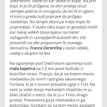
Snežnikom. Vidne so kar velike tri kope. Na prvi
kopi, ki je že prižgana, se dim prebija skozi
zemljen pokrov in omogoča, da les tli in ogleni.
H koncu gredo tudi priprave da prižgejo
naslednjo, Na skrajni desni pa tretjo kopo še
pripravljajo. V vsako tako kopo so gozdarji zložili
kar nekaj velikih tovornjakov na meter
nažaganih in razcepljenih bukovih drv. Od
prisotnih na sliki prepoznam le znanega
domačina,
Franca Derenčina
v lovski obleki,
zadnji v skupini na levi.
Na oglarjenje pod Snežnikom spominja tudi
mala kapelica
na 1,5 km pred Sviščaki iz
bistriške strani. Pravijo, da je na tistem mestu
medvedka do smrti raztrgala lakomnega
Furlana, ki je z vozom prevažal oglje v Trst. Na
cesti je videl dvoje medvedjih mladičev in ju
želel stlačiti v vrečo, da bi ju v Trstu drago
prodal. Presenetila ga je medvedka in ga
pokončala. Gozdarji so na tem mestu postavili