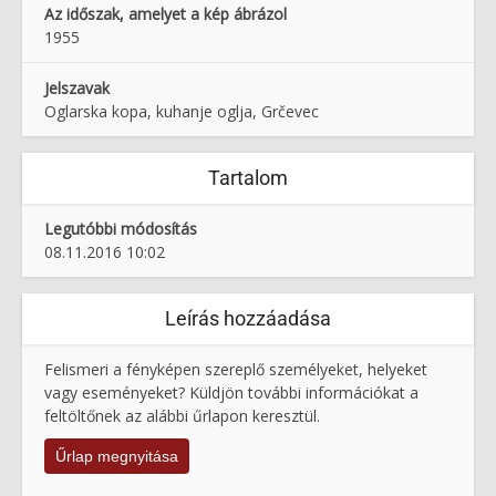
Az időszak, amelyet a kép ábrázol
1955
Jelszavak
Oglarska kopa, kuhanje oglja, Grčevec
Tartalom
Legutóbbi módosítás
08.11.2016 10:02
Leírás hozzáadása
Felismeri a fényképen szereplő személyeket, helyeket
vagy eseményeket? Küldjön további információkat a
feltöltőnek az alábbi űrlapon keresztül.
Űrlap megnyitása