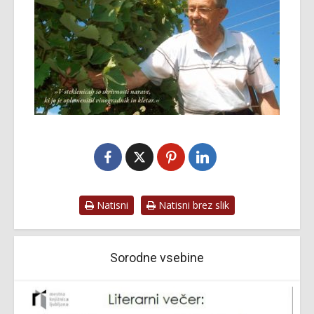
Natisni
Natisni brez slik
Sorodne vsebine