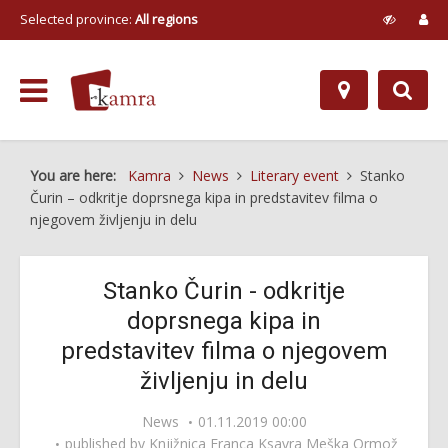
Selected province:
All regions
You are here:
Kamra
News
Literary event
Stanko
Čurin – odkritje doprsnega kipa in predstavitev filma o
njegovem življenju in delu
Stanko Čurin - odkritje
doprsnega kipa in
predstavitev filma o njegovem
življenju in delu
News
01.11.2019 00:00
published by
Knjižnica Franca Ksavra Meška Ormož