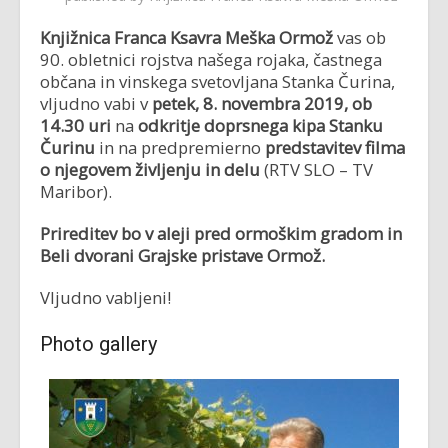
Knjižnica Franca Ksavra Meška Ormož
vas ob
90. obletnici rojstva našega rojaka, častnega
občana in vinskega svetovljana Stanka Čurina,
vljudno vabi v
petek, 8. novembra 2019, ob
14.30 uri
na
odkritje doprsnega kipa Stanku
Čurinu
in na predpremierno
predstavitev filma
o njegovem življenju in delu
(RTV SLO – TV
Maribor).
Prireditev bo v aleji pred ormoškim gradom in
Beli dvorani Grajske pristave Ormož.
Vljudno vabljeni!
Photo gallery