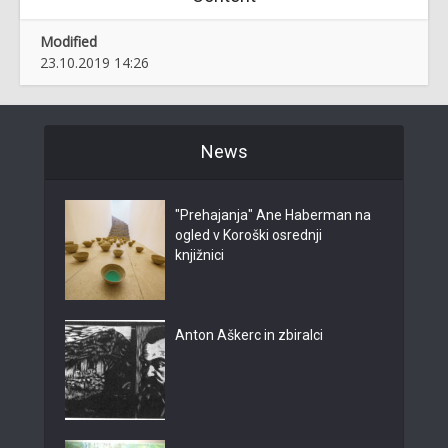
Modified
23.10.2019 14:26
News
"Prehajanja" Ane Haberman na
ogled v Koroški osrednji
knjižnici
Anton Aškerc in zbiralci