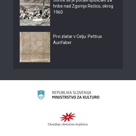
Sonce se je počasi spuščalo za
hribe nad Zgornjo Rečico, okrog
1960
Prvi zlatar v Celju: Pettrus
Aurifaber