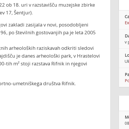
022 ob 18. uri v razstavišču muzejske zbirke
ev 17, Šentjur).
Ca
Ex
govi zakladi zasijala v novi, posodobljeni
1996, po številnih gostovanjih pa je leta 2005
Da
v 
tnih arheoloških raziskavah odkriti sledovi
jdišču je danes arheološki park, v Hrastelovi
Lo
Ul
0-tih m² stoji razstava Rifnik in njegovi
Pa
Po
portno-umetniškega društva Rifnik.
Mo
08