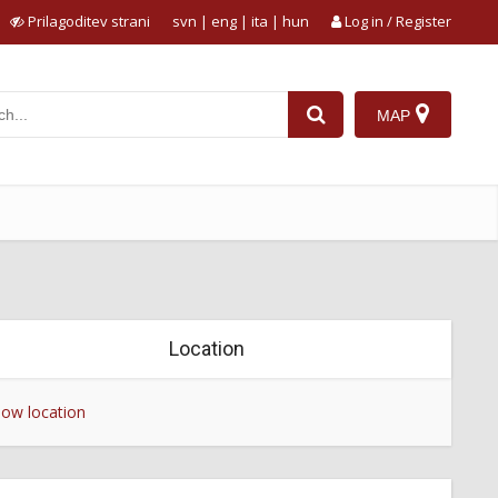
Prilagoditev strani
svn
|
eng
|
ita
|
hun
Log in / Register
MAP
Location
ow location