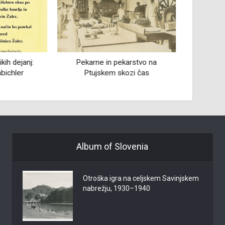
karstvo na
Neverjetne gore
Pregl
kozi čas
Album of Slovenia
Otroška igra na celjskem Savinjskem
nabrežju, 1930–1940