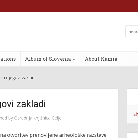
ations
Album of Slovenia
About Kamra
k in njegovi zakladi
govi zakladi
Sh
shed by
Osrednja knjižnica Celje
 na otvoritev prenovljene arheološke razstave