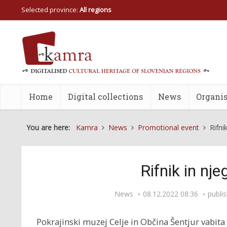
Selected province:
All regions
Home
Digital collections
News
Organis
You are here:
Kamra
News
Promotional event
Rifni
Rifnik in nje
News
08.12.2022 08:36
publi
Pokrajinski muzej Celje in Občina Šentjur vabita