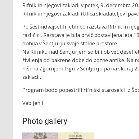
Rifnik in njegovi zakladi v petek, 9. decembra 2
Rifnik in njegovi zakladi (Ulica skladateljev Ipavc
Po šestindvajsetih letih bo razstava Rifnik in nje
različici. Razstava je bila prvič postavljena leta 
dobila v Šentjurju svoje stalne prostore.
Na Rifniku nad Šentjurjem so bili ob več desetle
življenja od bakrene dobe do pozne antike. Na na
hiši na Zgornjem trgu v Šentjurju pa na skoraj 20
zakladi.
Program bodo popestrili rifniški staroselci iz Š
Vabljeni!
Photo gallery