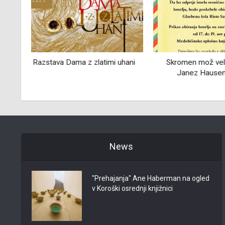
hani
Skromen mož velikih dejanj:
Pekarne in pe
Janez Hausenbichler
Ptujskem s
News
"Prehajanja" Ane Haberman na ogled
v Koroški osrednji knjižnici