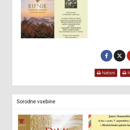
Natisni
Na
Sorodne vsebine