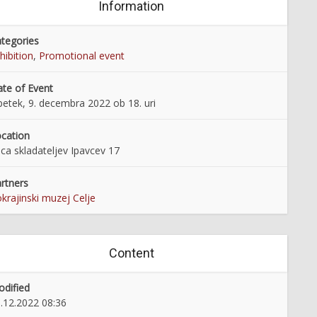
Information
tegories
hibition
,
Promotional event
te of Event
petek, 9. decembra 2022 ob 18. uri
cation
ica skladateljev Ipavcev 17
rtners
krajinski muzej Celje
Content
dified
.12.2022 08:36