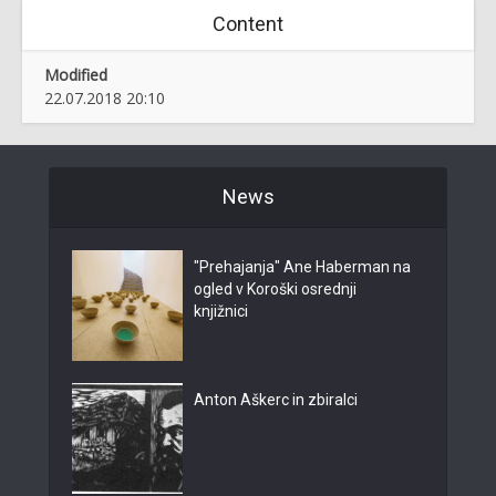
Content
Modified
22.07.2018 20:10
News
"Prehajanja" Ane Haberman na
ogled v Koroški osrednji
knjižnici
Anton Aškerc in zbiralci