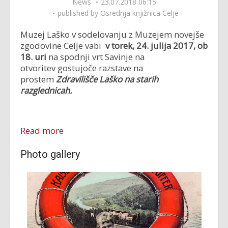
News
23.07.2018 06:15
published by
Osrednja knjižnica Celje
Muzej Laško v sodelovanju z Muzejem novejše
zgodovine Celje vabi
v torek, 24. julija 2017, ob
18. uri
na spodnji vrt Savinje na
otvoritev gostujoče razstave na
prostem
Zdravilišče Laško na starih
razglednicah.
Read more
Photo gallery