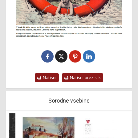
Natisni
Natisni brez slik
Sorodne vsebine