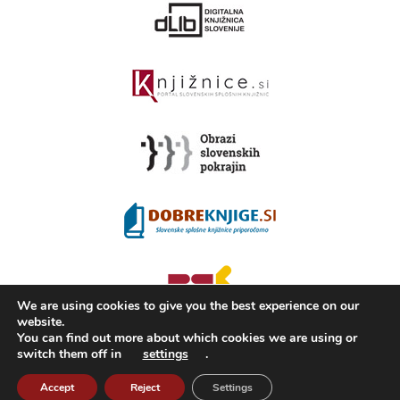
We are using cookies to give you the best experience on our
website.
You can find out more about which cookies we are using or
switch them off in
settings
.
2008 - 2026 ©
KAMRA
, Production: TrueCAD d.o.o.
Accept
Reject
Settings
About Kamra
Terms of use
ISSN 2350-5559