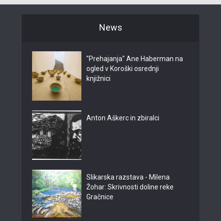
News
"Prehajanja" Ane Haberman na
ogled v Koroški osrednji
knjižnici
Anton Aškerc in zbiralci
Slikarska razstava - Milena
Žohar: Skrivnosti doline reke
Gračnice