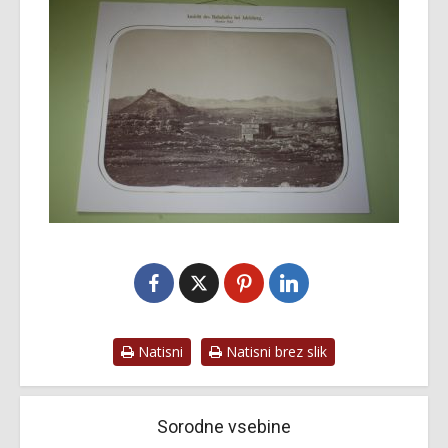
Natisni
Natisni brez slik
Sorodne vsebine