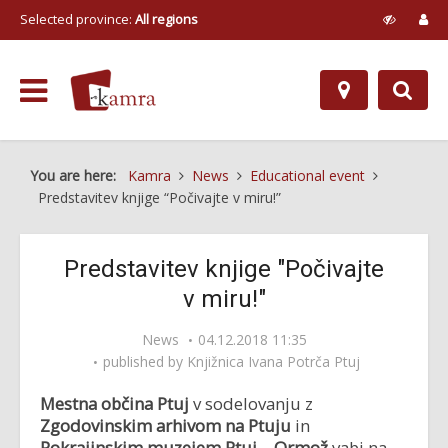
Selected province:
All regions
You are here:
Kamra
News
Educational event
Predstavitev knjige “Počivajte v miru!”
Predstavitev knjige "Počivajte
v miru!"
News
04.12.2018 11:35
published by
Knjižnica Ivana Potrča Ptuj
Mestna občina Ptuj
v sodelovanju z
Zgodovinskim arhivom na Ptuju
in
Pokrajinskim muzejem Ptuj – Ormož
vabi na