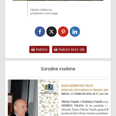
Natisni
Natisni brez slik
Sorodne vsebine