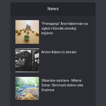
News
"Prehajanja" Ane Haberman na
ogled v Koroški osrednji
knjižnici
Anton Aškerc in zbiralci
Slikarska razstava - Milena
Žohar: Skrivnosti doline reke
Gračnice