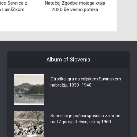
nice Sevnica z
Natečaj Zgodbe mojega kraja
Na kr
em Lainščkom
2020 še vedno poteka
Album of Slovenia
Otroška igra na celjskem Savinjskem
nabrežju, 1930–1940
Sonce se je počasi spuščalo za hribe
nad Zgornjo Rečico, okrog 1960