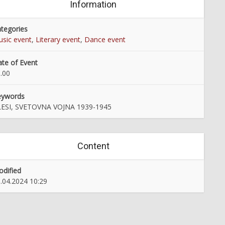
Information
tegories
sic event
,
Literary event
,
Dance event
te of Event
.00
eywords
LESI, SVETOVNA VOJNA 1939-1945
Content
dified
.04.2024 10:29