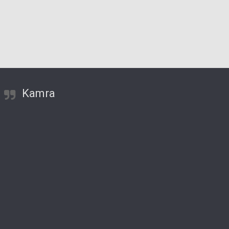
ilih besed: Aleksandar
Erika Vouk in njena poezija
Gatalica
Kamra