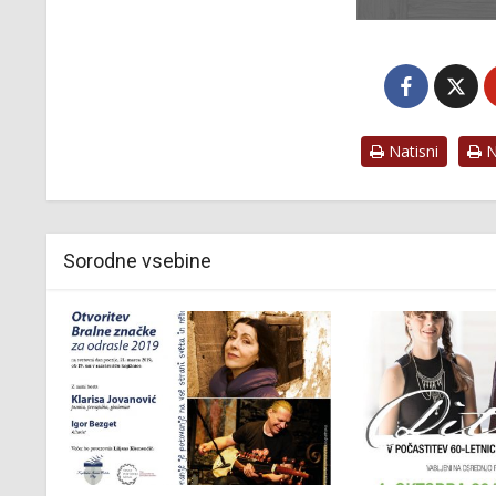
Natisni
Na
Sorodne vsebine