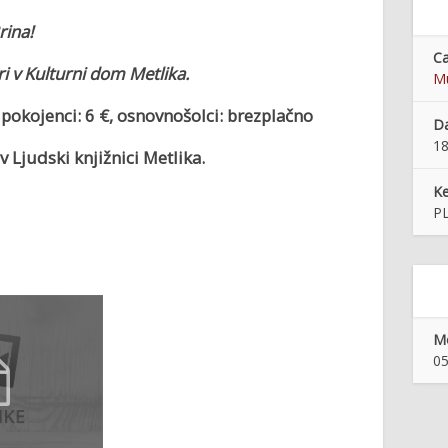
rina!
Ca
uri v Kulturni dom Metlika.
Mu
upokojenci: 6 €, o
snovnošolci: brezplačno
Da
18
 Ljudski knjižnici Metlika.
K
P
Mo
05