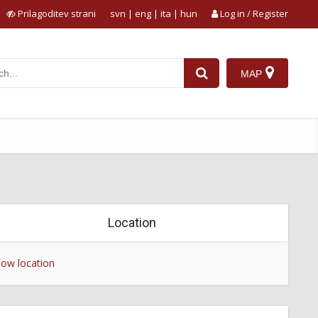
Prilagoditev strani
svn
|
eng
|
ita
|
hun
Log in / Register
MAP
Location
ow location