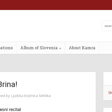
ations
Album of Slovenia
About Kamra
Brina!
Sh
shed by
Ljudska knjižnica Metlika
esni recital