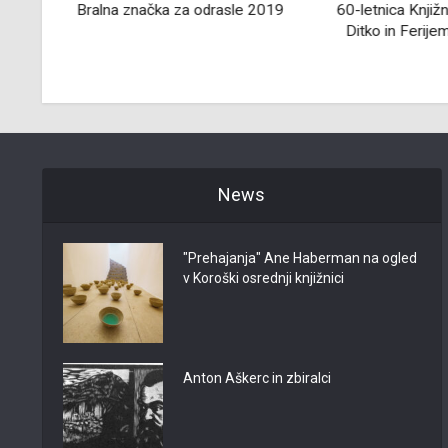
8
Bralna značka za odrasle 2019
60-letnica Knjiž
Ditko in Ferij
News
"Prehajanja" Ane Haberman na ogled
v Koroški osrednji knjižnici
Anton Aškerc in zbiralci