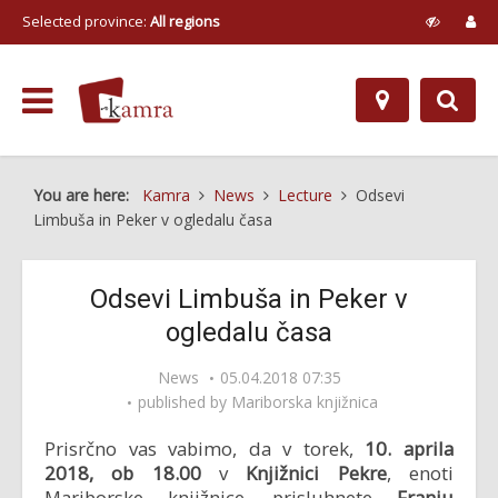
Selected province:
All regions
You are here:
Kamra
News
Lecture
Odsevi
Limbuša in Peker v ogledalu časa
Odsevi Limbuša in Peker v
ogledalu časa
News
05.04.2018 07:35
published by
Mariborska knjižnica
Prisrčno vas vabimo, da v torek,
10. aprila
2018, ob 18.00
v
Knjižnici Pekre
, enoti
Mariborske knjižnice, prisluhnete
Franju