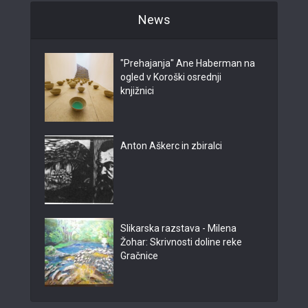
News
"Prehajanja" Ane Haberman na
ogled v Koroški osrednji
knjižnici
Anton Aškerc in zbiralci
Slikarska razstava - Milena
Žohar: Skrivnosti doline reke
Gračnice