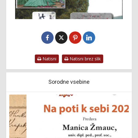
Natisni
Natisni brez slik
Sorodne vsebine