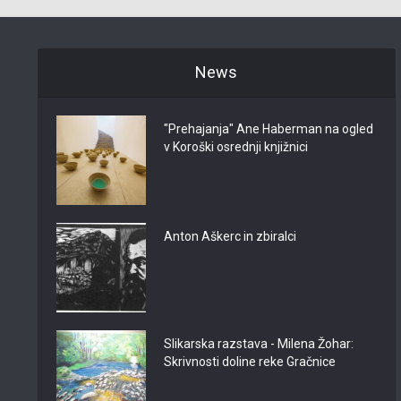
News
"Prehajanja" Ane Haberman na ogled
v Koroški osrednji knjižnici
Anton Aškerc in zbiralci
Slikarska razstava - Milena Žohar:
Skrivnosti doline reke Gračnice