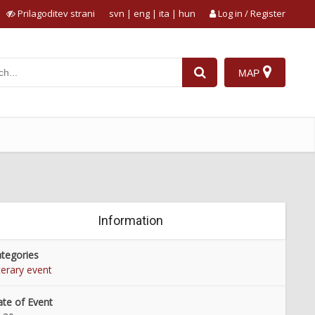
Prilagoditev strani
svn
|
eng
|
ita
|
hun
Log in / Register
MAP
Information
tegories
terary event
te of Event