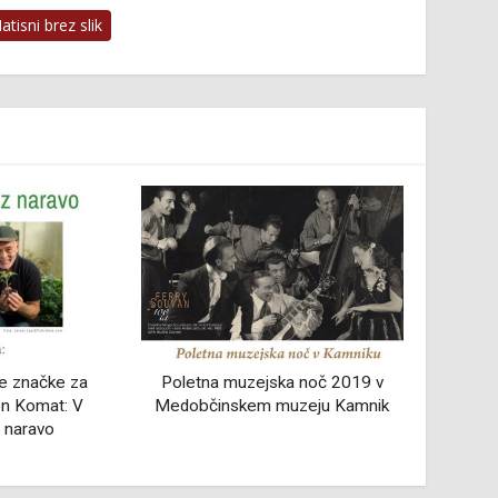
tisni brez slik
zejska noč 2019 v
Marjanov večer
em muzeju Kamnik