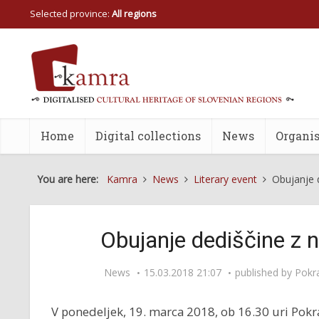
Selected province:
All regions
Home
Digital collections
News
Organis
You are here:
Kamra
News
Literary event
Obujanje 
Obujanje dediščine z 
News
15.03.2018 21:07
published by
Pokra
V ponedeljek, 19. marca 2018, ob 16.30 uri Pokr