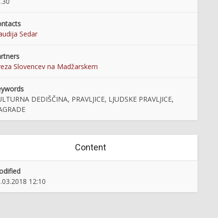
.30
ntacts
audija Sedar
rtners
eza Slovencev na Madžarskem
eywords
ULTURNA DEDIŠČINA, PRAVLJICE, LJUDSKE PRAVLJICE,
AGRADE
Content
dified
.03.2018 12:10