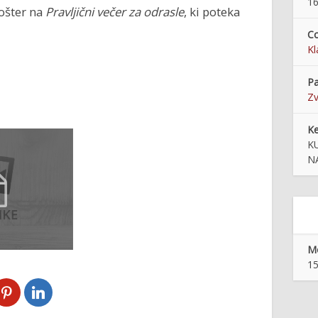
16
ošter na
Pravljični večer za odrasle
, ki poteka
Co
Kl
Pa
Zv
K
K
N
Mo
15