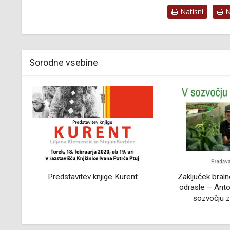
Natisni
Na
Sorodne vsebine
 Kurent
Zaključek bralne značke za
Poletna mu
odrasle – Anton Komat: V
Medobčinsk
sozvočju z naravo