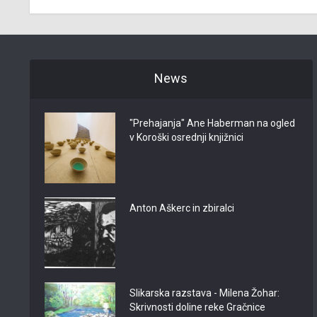
News
"Prehajanja" Ane Haberman na ogled
v Koroški osrednji knjižnici
Anton Aškerc in zbiralci
Slikarska razstava - Milena Žohar:
Skrivnosti doline reke Gračnice