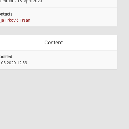
 februar - 15. april 2020
ntacts
ja Frković Tršan
Content
dified
.03.2020 12:33