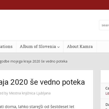
ations
Album of Slovenia
About Kamra
godbe mojega kraja 2020 še vedno poteka
aja 2020 še vedno poteka
Ca
hed by
Mestna knjižnica Ljubljana
Li
Da
i doma, lahko starejši od šestdeset let