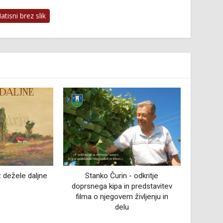
tisni brez slik
n - odkritje
Otvori
in predstavitev
de
em življenju in
Trubar in njegovi
lu