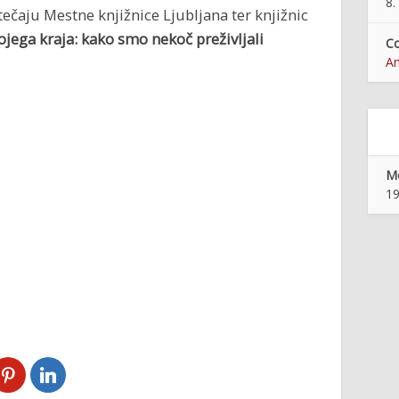
8.
čaju Mestne knjižnice Ljubljana ter knjižnic
ega kraja: kako smo nekoč preživljali
Co
An
Mo
19