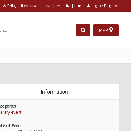
Prilagoditev strani
svn
|
eng
|
ita
|
hun
Log in / Register
MAP
Information
tegories
terary event
te of Event