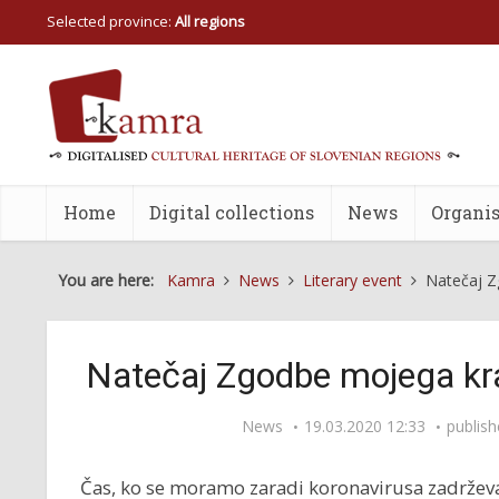
Selected province:
All regions
Home
Digital collections
News
Organis
You are here:
Kamra
News
Literary event
Natečaj Z
Natečaj Zgodbe mojega kr
News
19.03.2020 12:33
publis
Čas, ko se moramo zaradi koronavirusa zadrževat