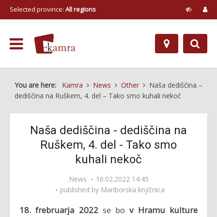
Selected province:
All regions
You are here:
Kamra
News
Other
Naša dediščina –
dediščina na Ruškem, 4. del – Tako smo kuhali nekoč
Naša dediščina - dediščina na
Ruškem, 4. del - Tako smo
kuhali nekoč
News
16.02.2022 14:45
published by
Mariborska knjižnica
18. frebruarja 2022
se bo
v Hramu kulture