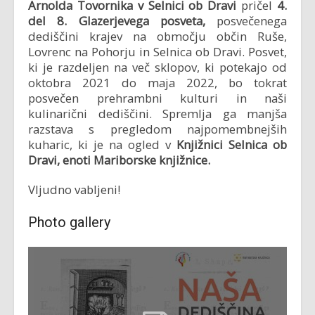
Arnolda Tovornika v Selnici ob Dravi
pričel
4.
del
8. Glazerjevega posveta,
posvečenega
dediščini krajev na območju občin Ruše,
Lovrenc na Pohorju in Selnica ob Dravi. Posvet,
ki je razdeljen na več sklopov, ki potekajo od
oktobra 2021 do maja 2022, bo tokrat
posvečen prehrambni kulturi in naši
kulinarični dediščini. Spremlja ga manjša
razstava s pregledom najpomembnejših
kuharic, ki je na ogled v
Knjižnici Selnica ob
Dravi, enoti Mariborske knjižnice
.
Vljudno vabljeni!
Photo gallery