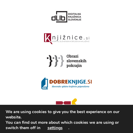
We are using cookies to give you the best experience on our
website.
You can find out more about which cookies we are using or
switch them off in
settings
.
2008 - 2026 ©
KAMRA
, Production: TrueCAD d.o.o.