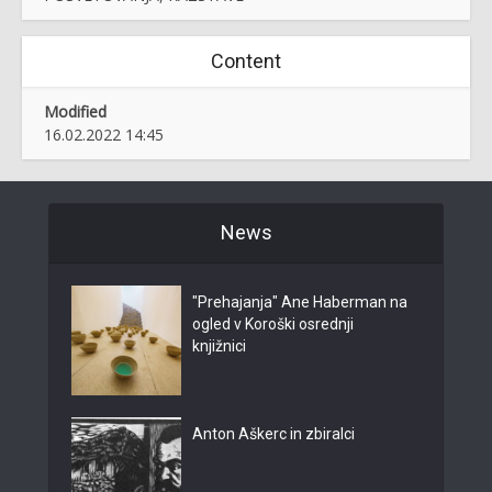
Content
Modified
16.02.2022 14:45
News
"Prehajanja" Ane Haberman na
ogled v Koroški osrednji
knjižnici
Anton Aškerc in zbiralci