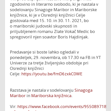
zgodovino in literarno svobodo, ki je nastala v
sodelovanju Sinagoge Maribor in Mariborske
knjižnice, ki je v Osrednji knjižnici Celje
gostovala med 15. 10. in 30. 11. 2021, bo
o mariborski judovski skupnosti in
priljubljenem romanu Zlate Vokač Medic bo
spregovoril njen soavtor Boris Hajdinjak.
Predavanje si boste lahko ogledali v
ponedeljek, 29. novembra, ob 17.30 na FB in YT
Univerze za tretje življenjsko obdobje pri
Osrednji knjižnici
Celje:
https://youtu.be/fmD6zxkC0WE
Razstava je nastala v sodelovanju
Sinagoga
Maribor
in
Mariborska knjižnica
.
Vir:
https://www.facebook.com/events/9550897184