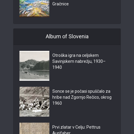
Gračnice
Album of Slovenia
Otroška igra na celjskem
Savinjskem nabrežju, 1930–
1940
Sonce se je počasi spuščalo za
hribe nad Zgornjo Rečico, okrog
1960
Prvi zlatar v Celju: Pettrus
Aurifaber