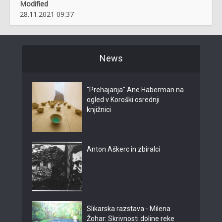
Modified
28.11.2021 09:37
News
"Prehajanja" Ane Haberman na
ogled v Koroški osrednji
knjižnici
Anton Aškerc in zbiralci
Slikarska razstava - Milena
Žohar: Skrivnosti doline reke