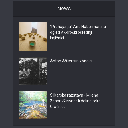
News
"Prehajanja" Ane Haberman na
ogled v Koroški osrednji
knjižnici
Anton Aškerc in zbiralci
Slikarska razstava - Milena
Žohar: Skrivnosti doline reke
Gračnice