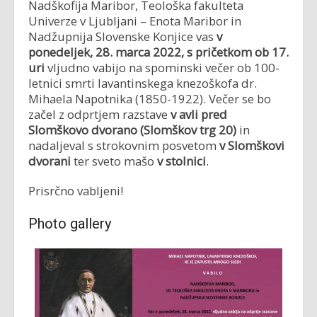
Nadškofija Maribor, Teološka fakulteta
Univerze v Ljubljani – Enota Maribor in
Nadžupnija Slovenske Konjice vas
v
ponedeljek, 28. marca 2022, s pričetkom ob 17.
uri
vljudno vabijo na spominski večer ob 100-
letnici smrti lavantinskega knezoškofa dr.
Mihaela Napotnika (1850-1922). Večer se bo
začel z odprtjem razstave
v avli pred
Slomškovo dvorano (Slomškov trg 20)
in
nadaljeval s strokovnim posvetom
v Slomškovi
dvorani
ter sveto mašo
v stolnici
.
Prisrčno vabljeni!
Photo gallery