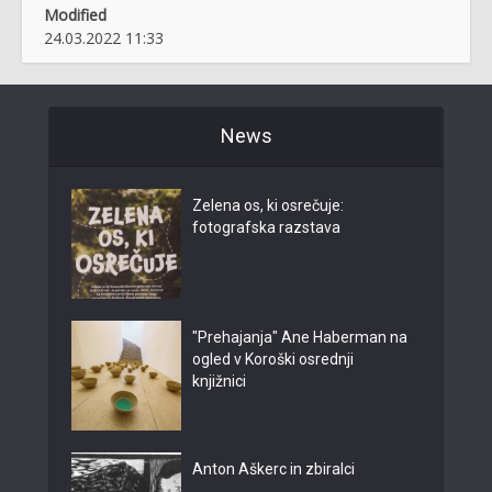
Modified
24.03.2022 11:33
News
Zelena os, ki osrečuje:
fotografska razstava
"Prehajanja" Ane Haberman na
ogled v Koroški osrednji
knjižnici
Anton Aškerc in zbiralci