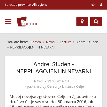
Selected province:
All regions
You are here:
Kamra
News
Lecture
Andrej Studen
– NEPRILAGOJENI IN NEVARNI
Andrej Studen -
NEPRILAGOJENI IN NEVARNI
News
29.03.2016 13:35
published by
Osrednja knjižnica Celje
Muzej novejše zgodovine Celje in Zgodovinsko
društvo Celje vas v sredo,
30. marca 2016, ob
18. uri
vabita v Muzej novejše zgodovine Celje,