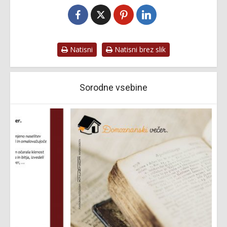
Natisni
Natisni brez slik
Sorodne vsebine