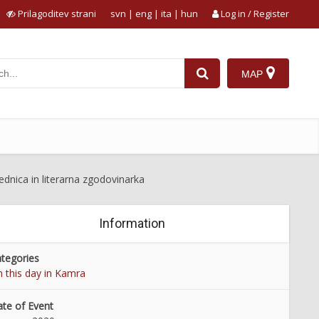
Prilagoditev strani
svn
|
eng
|
ita
|
hun
Log in / Register
MAP
ednica in literarna zgodovinarka
Information
tegories
 this day in Kamra
te of Event