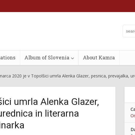
ations
Album of Slovenia
About Kamra
marca 2020 je v Topolšici umrla Alenka Glazer, pesnica, prevajalka, ur
ici umrla Alenka Glazer,
Ca
urednica in literarna
On
inarka
Da