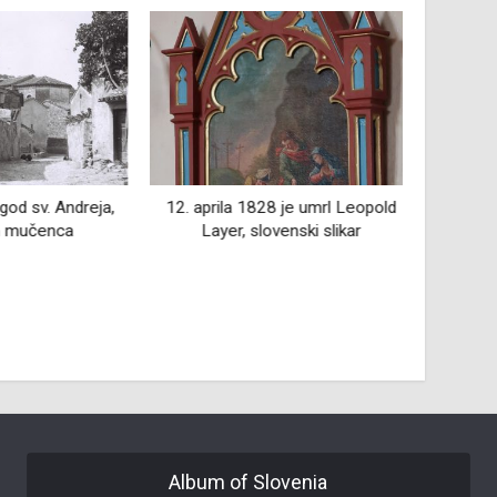
d sv. Andreja,
12. aprila 1828 je umrl Leopold
28
 mučenca
Layer, slovenski slikar
Škocja
na Une
Album of Slovenia