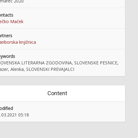
 marec 2020
ntacts
rečko Maček
rtners
riborska knjižnica
eywords
LOVENSKA LITERARNA ZGODOVINA, SLOVENSKE PESNICE,
azer, Alenka, SLOVENSKI PREVAJALCI
Content
dified
.03.2021 05:18