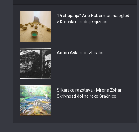
"Prehajanja" Ane Haberman na ogled
v Koroški osrednji knjižnici
Anton Aškerc in zbiralci
Slikarska razstava - Milena Žohar:
Skrivnosti doline reke Gračnice