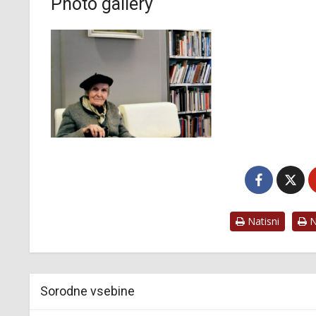
Photo gallery
Natisni
Na
Sorodne vsebine