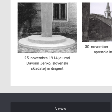
30. november - go
e v
apostola in
njec,
25. novembra 1914 je umrl
nik
Davorin Jenko, slovenski
skladatelj in dirigent
News