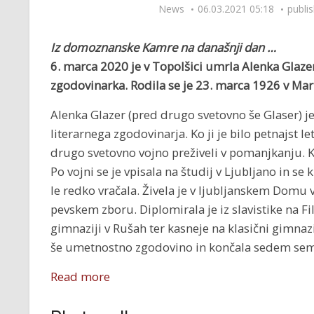
News
06.03.2021 05:18
publi
Iz domoznanske Kamre na današnji dan …
6. marca 2020 je v Topolšici umrla A
lenka Glazer
zgodovinarka. Rodila se je
23. marca 1926 v Mar
Alenka Glazer (pred drugo svetovno še Glaser) je 
literarnega zgodovinarja. Ko ji je bilo petnajst let
drugo svetovno vojno preživeli v pomanjkanju. K
Po vojni se je vpisala na študij v Ljubljano in se 
le redko vračala. Živela je v ljubljanskem Domu 
pevskem zboru. Diplomirala je iz slavistike na Fi
gimnaziji v Rušah ter kasneje na klasični gimnazi
še umetnostno zgodovino in končala sedem sem
Read more