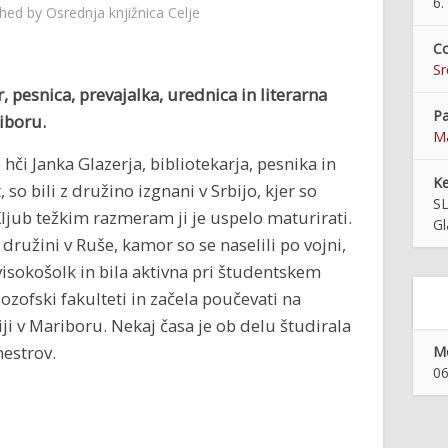
6.
shed by
Osrednja knjižnica Celje
Co
S
, pesnica, prevajalka, urednica in literarna
Pa
iboru
.
Ma
hči Janka Glazerja, bibliotekarja, pesnika in
K
, so bili z družino izgnani v Srbijo, kjer so
S
ljub težkim razmeram ji je uspelo maturirati.
Gl
k družini v Ruše, kamor so se naselili po vojni,
visokošolk in bila aktivna pri študentskem
lozofski fakulteti in začela poučevati na
ji v Mariboru. Nekaj časa je ob delu študirala
estrov.
Mo
06