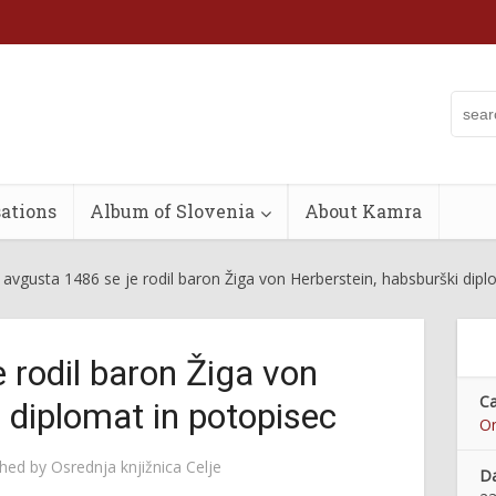
ations
Album of Slovenia
About Kamra
 avgusta 1486 se je rodil baron Žiga von Herberstein, habsburški dipl
 rodil baron Žiga von
Ca
 diplomat in potopisec
On
shed by
Osrednja knjižnica Celje
Da