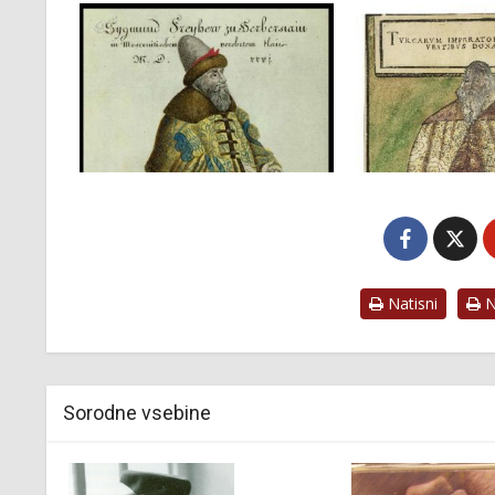
Natisni
Na
Sorodne vsebine