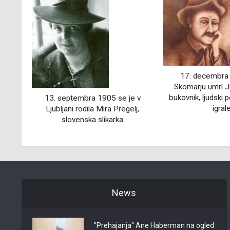
17. decembra 1858 je na
24. septembr
Skomarju umrl Jurij Vodovnik,
Salzburgu (Av
bukovnik, ljudski pesnik, pevec in
Paracelsus, švic
e v
igralec
zdravnik, astrol
elj,
News
"Prehajanja" Ane Haberman na ogled