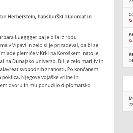
23
Co
von Herberstein, habsburški diplomat in
S
Pa
Barbara Lueggger pa je bila iz rodu
Kn
a v Vipavi in zelo si je prizadeval, da bi se
za mlade plemiče v Krki na Koroškem, nato je
K
al na Dunajsko univerzo. Bil je zelo marljiv in
D
kalavreat svobodnih znanosti. Po končanem
a poklica. Njegove vojaške vrline in
rskem dvoru in mu ponudilo diplomatsko
Mo
22