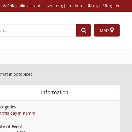
Prilagoditev strani
svn
|
eng
|
ita
|
hun
Log in / Register
MAP
omat in potopisec
Information
tegories
 this day in Kamra
te of Event