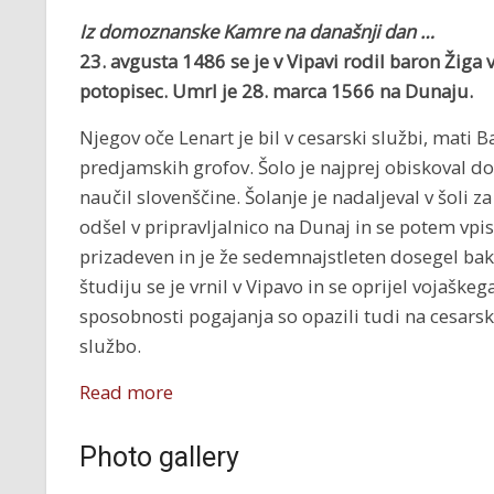
Iz domoznanske Kamre na današnji dan …
23. avgusta 1486 se je v Vipavi rodil b
aron Žiga 
potopisec. Umrl je 28. marca 1566 na Dunaju.
Njegov oče Lenart je bil v cesarski službi, mati 
predjamskih grofov. Šolo je najprej obiskoval dom
naučil slovenščine. Šolanje je nadaljeval v šoli 
odšel v pripravljalnico na Dunaj in se potem vpis
prizadeven in je že sedemnajstleten dosegel ba
študiju se je vrnil v Vipavo in se oprijel vojaškeg
sposobnosti pogajanja so opazili tudi na cesa
službo.
Read more
Photo gallery