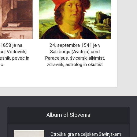
a 1541 je v
6. novembra 1929 se je v
5. fe
strija) umrl
Vodrancih pri Kogu rodil Stanko
mest
arski alkimist,
Čurin, vinogradnik in vinar
sadjar
og in okultist
Album of Slovenia
Otroška igra na celjskem Savinjskem