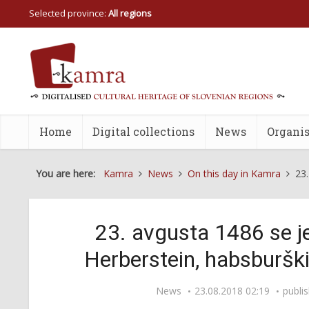
Selected province:
All regions
Home
Digital collections
News
Organis
You are here:
Kamra
News
On this day in Kamra
23.
23. avgusta 1486 se je
Herberstein, habsburški
News
23.08.2018 02:19
publi