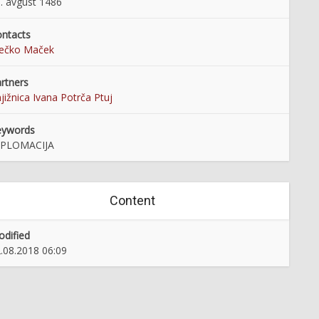
. avgust 1486
ntacts
rečko Maček
rtners
jižnica Ivana Potrča Ptuj
eywords
IPLOMACIJA
Content
dified
.08.2018 06:09