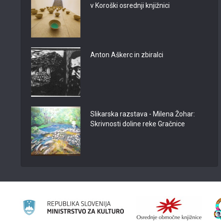
v Koroški osrednji knjižnici
Anton Aškerc in zbiralci
Slikarska razstava - Milena Žohar:
Skrivnosti doline reke Gračnice