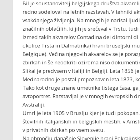
Bil je soustanovitelj belgijskega društva akvareli
redno sodeloval na letnih razstavah. V tehniki a
vsakdanjega življenja. Na mnogih je narisal ljudi 
značilnih oblačilih, ki jih je srečeval v Trstu, tu
izmed takih akvarelov Contadina dei dintorni di
okolice Trsta in Dalmatinka) hrani bruseljski m
Belgique). Večina njegovih akvarelov se je poraz
zbirkah in še neodkriti oziroma niso dokumentir
Slikal je predvsem v Italiji in Belgiji. Leta 1856
Mednarodno je postal prepoznaven leta 1873, ko 
Tako kot druge znane umetnike tistega časa, ga je
avtoportret. Razstavljal je v mnogih evropskih d
Avstraliji.
Umrl je leta 1905 v Bruslju kjer je tudi pokopan.
številnih italijanskih in belgijskih mestih, v Am
v privatnih zbirkah po vsem svetu.
Na območju današnje Slovenije hrani Pokrajinski