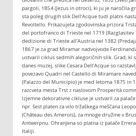
pargoli, 1854 (Jezus in otroci), ki ju je naročila
sta poleg drugih slik Dell’Acque tudi platni nast
Revoltello. Prikazujeta zgodovinska prizora Trst
del portofranco di Trieste nel 1719 (Razglasitev 
dedizione di Trieste all’Austria nel 1382 (Predaja
1867 je za grad Miramar nadvojvode Ferdinand
ustvaril ciklus sedmih alegoričnih slik. Grad, ki 
danes muzej, slike Cesara Dell’Acque so razstavl
povezavo Quadri nel Castello di Miramare navede
(Palazzo del Municipio) je med letoma 1875 in 1
razcveta mesta Trst z naslovom Prosperità commer
Izjemne dekorativne cikluse je ustvaril za pala
npr. šest platen za vilo tržaškega meščana Leopol
(Château des Amerois), za mnoge družine v Brusl
Antwerpnu. Ohranjena so platna iz palače Errera i
Italiji.