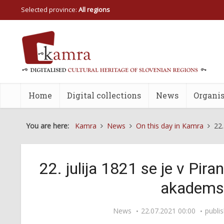
Selected province:
All regions
Home
Digital collections
News
Organis
You are here:
Kamra
News
On this day in Kamra
22.
22. julija 1821 se je v Pira
akademsk
News
22.07.2021 00:00
publi