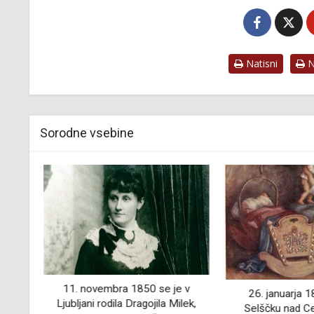
Natisni
Na
Sorodne vsebine
ih in
11. novembra 1850 se je v
26. januarja 1
a
Ljubljani rodila Dragojila Milek,
Selščku nad Ce