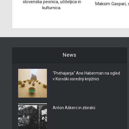
rna
slovenska pesnica, učiteljica in
Maksim Gaspari, s
kulturnica.
News
"Prehajanja" Ane Haberman na ogled
v Koroški osrednji knjižnici
Anton Aškerc in zbiralci