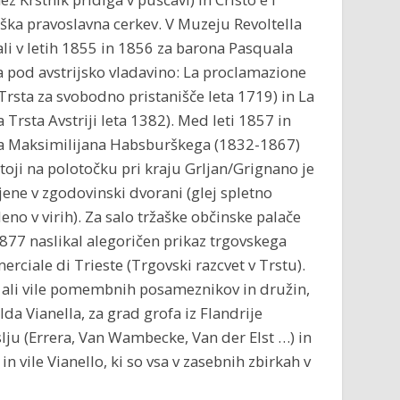
 grška pravoslavna cerkev. V Muzeju Revoltella
ali v letih 1855 in 1856 za barona Pasquala
a pod avstrijsko vladavino: La proclamazione
Trsta za svobodno pristanišče leta 1719) in La
 Trsta Avstriji leta 1382). Med leti 1857 in
a Maksimilijana Habsburškega (1832-1867)
stoji na polotočku pri kraju Grljan/Grignano je
jene v zgodovinski dvorani (glej spletno
no v virih). Za salo tržaške občinske palače
877 naslikal alegoričen prikaz trgovskega
ciale di Trieste (Trgovski razcvet v Trstu).
če ali vile pomembnih posameznikov in družin,
da Vianella, za grad grofa iz Flandrije
ju (Errera, Van Wambecke, Van der Elst …) in
n vile Vianello, ki so vsa v zasebnih zbirkah v