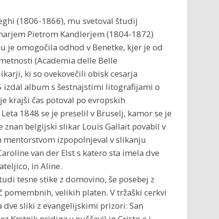
eghi (1806-1866), mu svetoval študij
ovinarjem Pietrom Kandlerjem (1804-1872)
mu je omogočila odhod v Benetke, kjer je od
metnosti (Academia delle Belle
karji, ki so ovekovečili obisk cesarja
5 izdal album s šestnajstimi litografijami o
je krajši čas potoval po evropskih
eta 1848 se je preselil v Bruselj, kamor se je
 znan belgijski slikar Louis Gallait povabil v
im mentorstvom izpopolnjeval v slikanju
aroline van der Elst s katero sta imela dve
teljico, in Aline.
e tudi tesne stike z domovino, še posebej z
č pomembnih, velikih platen. V tržaški cerkvi
a dve sliki z evangelijskimi prizori: San
z Krstnik pridiga v puščavi) in Cristo e i