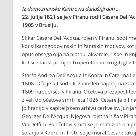
Iz domoznanske Kamre na današnji dan …
22. julija 1821 se je v Piranu rodil Cesare Dell’
1905 v Bruslju.
Slikar Cesare Dell’Acqua, rojen v Piranu, sodi med
kot slikar zgodovinskih in žanrskih motivov, kot p
opus obsega olja na platnu, akvarele, risbe in knj
kot scenarist pri njenih operetah in drugih glasb
Starša Andrea Dell’Acqua iz Kopra in Caterina Len
1808. Oče je bil sodnik, zaposlen najprej na ka
1809 na sodišču v Piranu. Očetova prezaposlitev j
živeli do očetove smrti leta 1826. Cesare je bil n
jo hranijo v kapiteljskem arhivu cerkve sv. Jurij
Georges Dell’Acqua. Njegova rojstna hiša v Piranu
Via Delfin). Po očetovi smrti se je mati z otroci p
šolanju v Kopru in Trstu se je moral Cesare takoj 