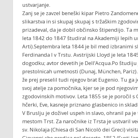
ustvarjanje.
Zanj se je zavzel beneški kipar Pietro Zandomen
slikarstva in si skupaj skupaj s tržaškim zgod
prizadeval, da je dobil občinsko štipendijo. Ta 
leta 1842 do 1847 študiral na Akademiji lepih u
Arti).Septembra leta 1844 je bil med izbranimi sli
Ferdinanda I v Trstu. Avstrijski Lloyd je leta 184
dogodku; avtor devetih je Dell’Acqua.Po študiju 
prestolnicah umetnosti (Dunaj, München, Pariz). L
že prej preselil tudi njegov brat Eugenio. Tu ga je
svoj atelje za pomočnika, kjer se je pod njegov
zgodovinskih motivov. Leta 1855 se je poročil s C
hčerki, Eve, kasneje priznano glasbenico in sklada
V Bruslju je doživel uspeh in slavo, ohranil pa j
mestom Trst. Za naročnike iz Trsta je ustvaril ve
sv. Nikolaja (Chiesa di San Nicolò dei Greci) visit
Giovanni che predica nel deserto, 1852 (Sveti Jane