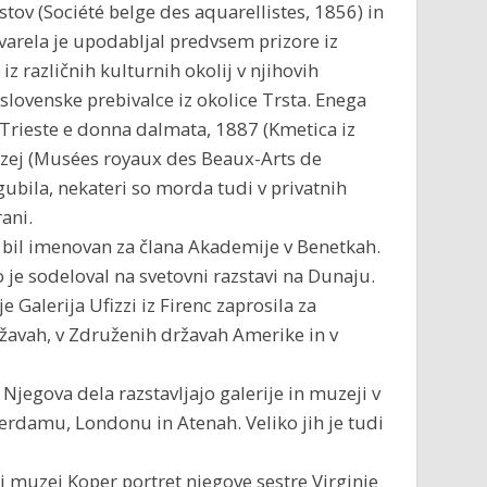
stov (Société belge des aquarellistes, 1856) in
kvarela je upodabljal predvsem prizore iz
iz različnih kulturnih okolij v njihovih
di slovenske prebivalce iz okolice Trsta. Enega
 Trieste e donna dalmata, 1887 (Kmetica iz
uzej (Musées royaux des Beaux-Arts de
gubila, nekateri so morda tudi v privatnih
ani.
 je bil imenovan za člana Akademije v Benetkah.
je sodeloval na svetovni razstavi na Dunaju.
 Galerija Ufizzi iz Firenc zaprosila za
ržavah, v Združenih državah Amerike in v
 Njegova dela razstavljajo galerije in muzeji v
sterdamu, Londonu in Atenah. Veliko jih je tudi
 muzej Koper portret njegove sestre Virginie