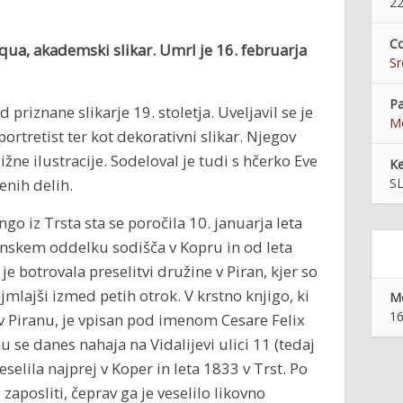
22
Co
Acqua, akademski slikar. Umrl je 16. februarja
S
Pa
 priznane slikarje 19. stoletja. Uveljavil se je
Me
ortretist ter kot dekorativni slikar. Njegov
ižne ilustracije. Sodeloval je tudi s hčerko Eve
K
enih delih.
SL
go iz Trsta sta se poročila 10. januarja leta
zenskem oddelku sodišča v Kopru in od leta
e botrovala preselitvi družine v Piran, kjer so
ajmlajši izmed petih otrok. V krstno knjigo, ki
Mo
16
a v Piranu, je vpisan pod imenom Cesare Felix
 se danes nahaja na Vidalijevi ulici 11 (tedaj
reselila najprej v Koper in leta 1833 v Trst. Po
zaposliti, čeprav ga je veselilo likovno