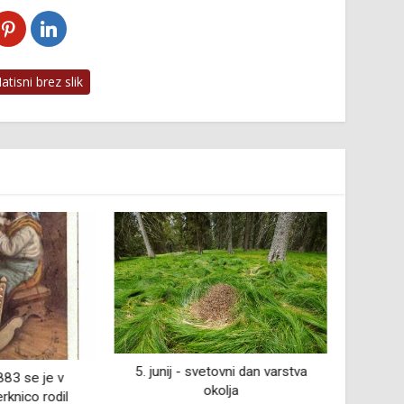
tisni brez slik
5. junij - svetovni dan varstva
15. 
883 se je v
okolja
Ljublja
rknico rodil