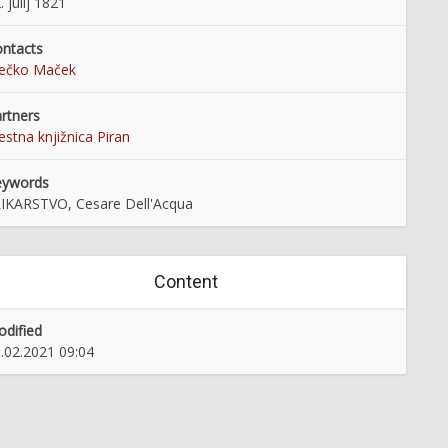
. julij 1821
ntacts
rečko Maček
rtners
stna knjižnica Piran
eywords
IKARSTVO, Cesare Dell'Acqua
Content
dified
.02.2021 09:04