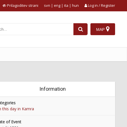
Prilagoditev strani
svn
|
eng
|
ita
|
hun
Log in / Register
MAP
Information
tegories
 this day in Kamra
te of Event