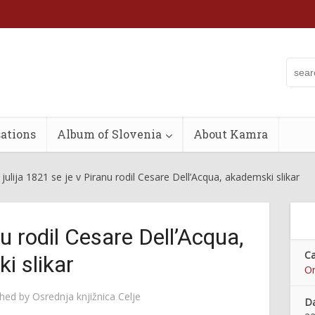
ations
Album of Slovenia
About Kamra
 julija 1821 se je v Piranu rodil Cesare Dell’Acqua, akademski slikar
nu rodil Cesare Dell’Acqua,
Ca
i slikar
On
shed by
Osrednja knjižnica Celje
Da