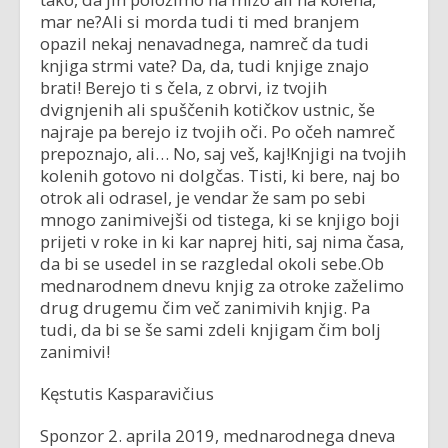
mar ne?Ali si morda tudi ti med branjem
opazil nekaj nenavadnega, namreč da tudi
knjiga strmi vate? Da, da, tudi knjige znajo
brati! Berejo ti s čela, z obrvi, iz tvojih
dvignjenih ali spuščenih kotičkov ustnic, še
najraje pa berejo iz tvojih oči. Po očeh namreč
prepoznajo, ali… No, saj veš, kaj!Knjigi na tvojih
kolenih gotovo ni dolgčas. Tisti, ki bere, naj bo
otrok ali odrasel, je vendar že sam po sebi
mnogo zanimivejši od tistega, ki se knjigo boji
prijeti v roke in ki kar naprej hiti, saj nima časa,
da bi se usedel in se razgledal okoli sebe.Ob
mednarodnem dnevu knjig za otroke zaželimo
drug drugemu čim več zanimivih knjig. Pa
tudi, da bi se še sami zdeli knjigam čim bolj
zanimivi!
Kęstutis Kasparavičius
Sponzor 2. aprila 2019, mednarodnega dneva