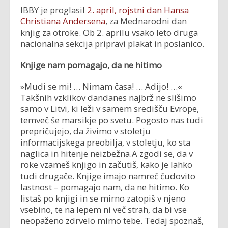
IBBY je proglasil
2. april, rojstni dan Hansa
Christiana Andersena
, za Mednarodni dan
knjig za otroke. Ob 2. aprilu vsako leto druga
nacionalna sekcija pripravi plakat in poslanico.
Knjige nam pomagajo, da ne hitimo
»Mudi se mi! … Nimam časa! … Adijo! …«
Takšnih vzklikov dandanes najbrž ne slišimo
samo v Litvi, ki leži v samem središču Evrope,
temveč še marsikje po svetu. Pogosto nas tudi
prepričujejo, da živimo v stoletju
informacijskega preobilja, v stoletju, ko sta
naglica in hitenje neizbežna.A zgodi se, da v
roke vzameš knjigo in začutiš, kako je lahko
tudi drugače. Knjige imajo namreč čudovito
lastnost – pomagajo nam, da ne hitimo. Ko
listaš po knjigi in se mirno zatopiš v njeno
vsebino, te na lepem ni več strah, da bi vse
neopaženo zdrvelo mimo tebe. Tedaj spoznaš,