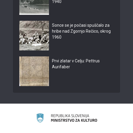
1940
Sonce se je počasi spuščalo za
hribe nad Zgornjo Rečico, okrog
1960
Prvi zlatar v Celju: Pettrus
Aurifaber