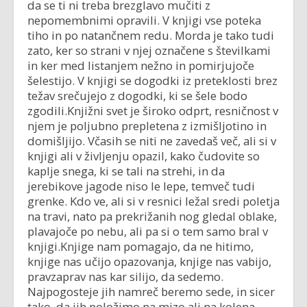
da se ti ni treba brezglavo mučiti z
nepomembnimi opravili. V knjigi vse poteka
tiho in po natančnem redu. Morda je tako tudi
zato, ker so strani v njej označene s številkami
in ker med listanjem nežno in pomirjujoče
šelestijo. V knjigi se dogodki iz preteklosti brez
težav srečujejo z dogodki, ki se šele bodo
zgodili.Knjižni svet je široko odprt, resničnost v
njem je poljubno prepletena z izmišljotino in
domišljijo. Včasih se niti ne zavedaš več, ali si v
knjigi ali v življenju opazil, kako čudovite so
kaplje snega, ki se tali na strehi, in da
jerebikove jagode niso le lepe, temveč tudi
grenke. Kdo ve, ali si v resnici ležal sredi poletja
na travi, nato pa prekrižanih nog gledal oblake,
plavajoče po nebu, ali pa si o tem samo bral v
knjigi.Knjige nam pomagajo, da ne hitimo,
knjige nas učijo opazovanja, knjige nas vabijo,
pravzaprav nas kar silijo, da sedemo.
Najpogosteje jih namreč beremo sede, in sicer
tako, da jih položimo na mizo ali na kolena,