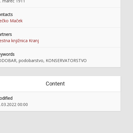
. marec 1911
ntacts
rečko Maček
rtners
stna knjižnica Kranj
eywords
ODOBAR, podobarstvo, KONSERVATORSTVO
Content
dified
.03.2022 00:00