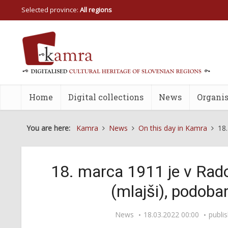
Selected province:
All regions
Home
Digital collections
News
Organis
You are here:
Kamra
News
On this day in Kamra
18.
18. marca 1911 je v Rado
(mlajši), podoba
News
18.03.2022 00:00
publi