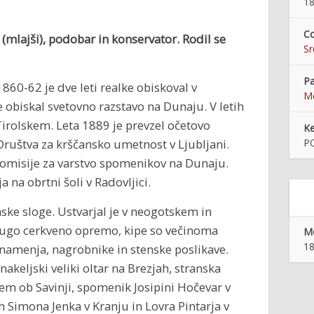
18
Co
 (mlajši), podobar in konservator. Rodil se
S
Pa
1860-62 je dve leti realke obiskoval v
Me
je obiskal svetovno razstavo na Dunaju. V letih
 Tirolskem. Leta 1889 je prevzel očetovo
K
 Društva za krščansko umetnost v Ljubljani.
P
 komisije za varstvo spomenikov na Dunaju.
a na obrtni šoli v Radovljici.
nske sloge. Ustvarjal je v neogotskem in
drugo cerkveno opremo, kipe so večinoma
Mo
18
 znamenja, nagrobnike in stenske poslikave.
eljski veliki oltar na Brezjah, stranska
bnem ob Savinji, spomenik Josipini Hočevar v
 Simona Jenka v Kranju in Lovra Pintarja v