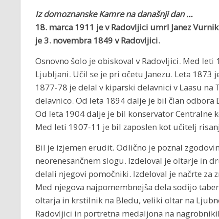
Iz domoznanske Kamre na današnji dan …
18. marca 1911 je v Radovljici umrl
Janez Vurnik
je
3. novembra 1849 v Radovljici.
Osnovno šolo je obiskoval v Radovljici. Med leti 
Ljubljani. Učil se je pri očetu Janezu. Leta 1873 
1877-78 je delal v kiparski delavnici v Laasu na
delavnico. Od leta 1894 dalje je bil član odbora
Od leta 1904 dalje je bil konservator Centralne
Med leti 1907-11 je bil zaposlen kot učitelj risanj
Bil je izjemen erudit. Odlično je poznal zgodovi
neorenesančnem slogu. Izdeloval je oltarje in 
delali njegovi pomočniki. Izdeloval je načrte za
Med njegova najpomembnejša dela sodijo tabernak
oltarja in krstilnik na Bledu, veliki oltar na Lju
Radovljici in portretna medaljona na nagrobnikih