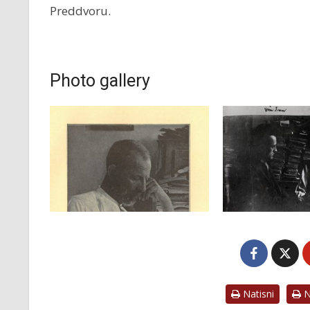
Preddvoru.
Photo gallery
Natisni
Na