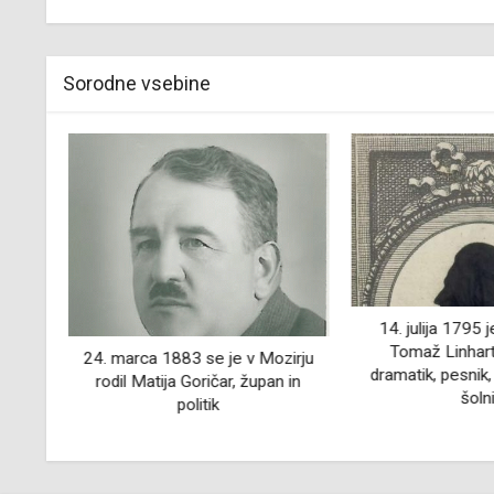
Sorodne vsebine
anez
14. julija 1795 
ik,
Tomaž Linhart
24. marca 1883 se je v Mozirju
dramatik, pesnik,
rodil Matija Goričar, župan in
šoln
politik