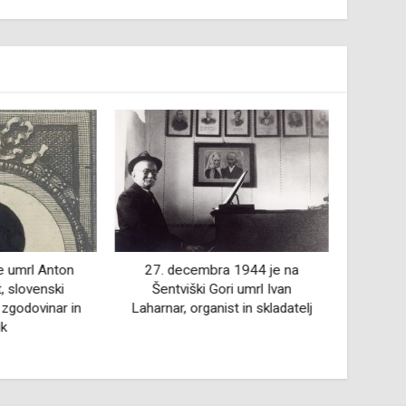
je umrl Anton
27. decembra 1944 je na
28
, slovenski
Šentviški Gori umrl Ivan
Mokrono
 zgodovinar in
Laharnar, organist in skladatelj
slovens
ik