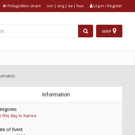
Prilagoditev strani
svn
|
eng
|
ita
|
hun
Log in / Register
MAP
servator
Information
tegories
 this day in Kamra
te of Event