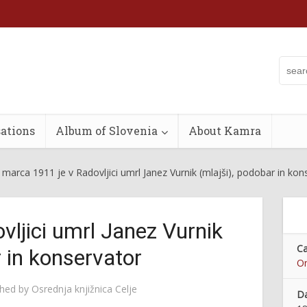
ations
Album of Slovenia
About Kamra
 marca 1911 je v Radovljici umrl Janez Vurnik (mlajši), podobar in kon
vljici umrl Janez Vurnik
Ca
r in konservator
On
shed by
Osrednja knjižnica Celje
Da