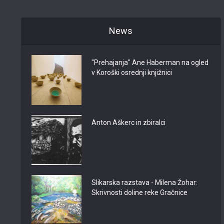
News
"Prehajanja" Ane Haberman na ogled
v Koroški osrednji knjižnici
Anton Aškerc in zbiralci
Slikarska razstava - Milena Žohar:
Skrivnosti doline reke Gračnice