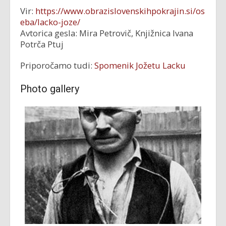
Vir:
https://www.obrazislovenskihpokrajin.si/os
eba/lacko-joze/
Avtorica gesla: Mira Petrovič, Knjižnica Ivana
Potrča Ptuj
Priporočamo tudi:
Spomenik Jožetu Lacku
Photo gallery