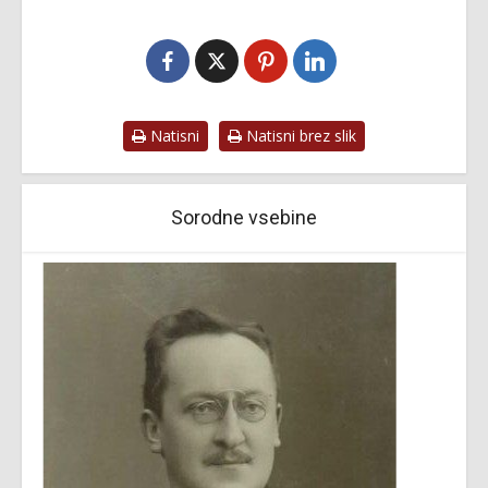
Natisni
Natisni brez slik
Sorodne vsebine