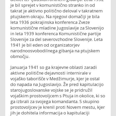
je bil sprejet v komunistično stranko in od
takrat je aktivno politično deloval v takratnem
ptujskem okraju. Na njegovi domačiji je bila
leta 1936 pokrajinska konferenca Zveze
komunistične mladine Jugoslavije za Slovenijo
in leta 1939 konferenca Komunistične partije
Slovenije za del severovzhodne Slovenije. Leta
1941 je bil eden od organizatorjev
narodnoosvobodilnega gibanja na ptujskem
območju.
Januarja 1941 so ga krajevne oblasti zaradi
aktivne politične dejavnosti internirale v
vojaško taborišče v Medžimurje, kjer je ostal
do napada na Jugoslavijo. Že pred kapitulacijo
starojugoslovanske vojske se je pridružil
vojaškim prostovoljcem s Ptuja in okolice, ki so
ga izbrali za svojega komandanta. S skupino
prostovoljcev je krenil proti Novem mestu, kjer
jih je dohitela informacija o kapitulaciji