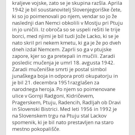
kraljeve vojske, zato se je skupina razšla. Aprila
1942 je bil soustanovitelj Slovenjegoriške čete,
ki so jo poimenovali po njem, vendar so jo že
naslednji dan Nemci obkolili v Mostju pri Ptuju
in jo uničili. Iz obroča so se uspeli rešiti le trije
borci, med njimi je bil tudi Jože Lacko, ki se je
nato skril pri nekem kmetu, ki ga je že po dveh
dneh izdal Nemcem. Zaprli so ga v ptujske
zapore, kjer so ga pretepali in mučili. Zaradi
posledic mučenja je umrl 18. avgusta 1942.
Zaradi mučeniške smrti je postal simbol
junaškega boja in odpora proti okupatorju in
je bil 21. decembra 1951razglašen za
narodnega heroja. Po njem so poimenovane
ulice v Gornji Radgoni, Kidričevem,
Pragerskem, Ptuju, Radencih, Radljah ob Dravi
in Slovenski Bistrici. Med leti 1956 in 1992 je
na Slovenskem trgu na Ptuju stal Lackov
spomenik, ki je bil nato prestavljen na staro
mestno pokopališče.