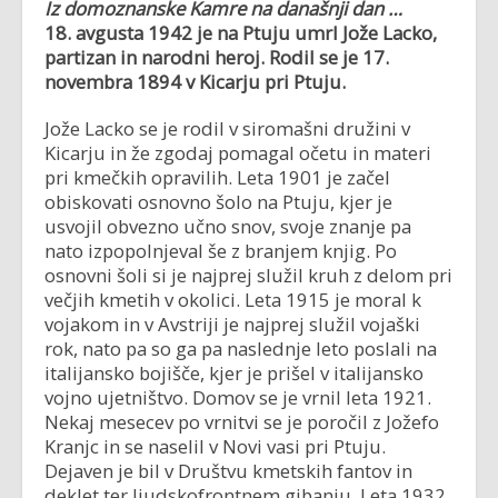
Iz domoznanske Kamre na današnji dan …
18. avgusta 1942 je na Ptuju umrl Jože Lacko,
partizan in narodni heroj. Rodil se je 17.
novembra 1894 v Kicarju pri Ptuju.
Jože Lacko se je rodil v siromašni družini v
Kicarju in že zgodaj pomagal očetu in materi
pri kmečkih opravilih. Leta 1901 je začel
obiskovati osnovno šolo na Ptuju, kjer je
usvojil obvezno učno snov, svoje znanje pa
nato izpopolnjeval še z branjem knjig. Po
osnovni šoli si je najprej služil kruh z delom pri
večjih kmetih v okolici. Leta 1915 je moral k
vojakom in v Avstriji je najprej služil vojaški
rok, nato pa so ga pa naslednje leto poslali na
italijansko bojišče, kjer je prišel v italijansko
vojno ujetništvo. Domov se je vrnil leta 1921.
Nekaj mesecev po vrnitvi se je poročil z Jožefo
Kranjc in se naselil v Novi vasi pri Ptuju.
Dejaven je bil v Društvu kmetskih fantov in
deklet ter ljudskofrontnem gibanju. Leta 1932