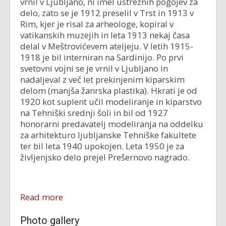
vrnil v Ljubljano, ni imel ustreznih pogojev za
delo, zato se je 1912 preselil v Trst in 1913 v
Rim, kjer je risal za arheologe, kopiral v
vatikanskih muzejih in leta 1913 nekaj časa
delal v Meštrovićevem ateljeju. V letih 1915-
1918 je bil interniran na Sardinijo. Po prvi
svetovni vojni se je vrnil v Ljubljano in
nadaljeval z več let prekinjenim kiparskim
delom (manjša žanrska plastika). Hkrati je od
1920 kot suplent učil modeliranje in kiparstvo
na Tehniški srednji šoli in bil od 1927
honorarni predavatelj modeliranja na oddelku
za arhitekturo ljubljanske Tehniške fakultete
ter bil leta 1940 upokojen. Leta 1950 je za
življenjsko delo prejel Prešernovo nagrado.
Read more
Photo gallery