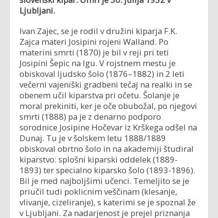
Ljubljani.
Ivan Zajec, se je rodil v družini kiparja F.K.
Zajca materi Josipini rojeni Walland. Po
materini smrti (1870) je bil v reji pri teti
Josipini Šepic na Igu. V rojstnem mestu je
obiskoval ljudsko šolo (1876–1882) in 2 leti
večerni vajeniški gradbeni tečaj na realki in se
obenem učil kiparstva pri očetu. Šolanje je
moral prekiniti, ker je oče obubožal, po njegovi
smrti (1888) pa je z denarno podporo
sorodnice Josipine Hočevar iz Krškega odšel na
Dunaj. Tu je v šolskem letu 1888/1889
obiskoval obrtno šolo in na akademiji študiral
kiparstvo: splošni kiparski oddelek (1889-
1893) ter specialno kiparsko šolo (1893-1896).
Bil je med najboljšimi učenci. Temeljito se je
priučil tudi poklicnim veščinam (klesanje,
vlivanje, cizeliranje), s katerimi se je spoznal že
v Ljubljani. Za nadarjenost je prejel priznanja