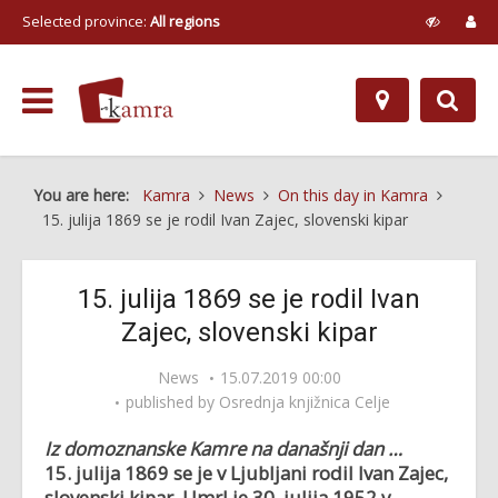
Selected province:
All regions
You are here:
Kamra
News
On this day in Kamra
15. julija 1869 se je rodil Ivan Zajec, slovenski kipar
15. julija 1869 se je rodil Ivan
Zajec, slovenski kipar
News
15.07.2019 00:00
published by
Osrednja knjižnica Celje
Iz domoznanske Kamre na današnji dan …
15. julija 1869 se je v Ljubljani rodil
Ivan Zajec,
slovenski kipar. Umrl je 30. julija 1952 v