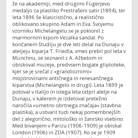
že na akademiji, med drugimi Fügerjevo
medaljo za plastiko Prestrašeni satir (1894), ter
leta 1896 še klasicistično, a realistično
oblikovano skupino Adam in Eva. Svojemu
vzorniku Michelangelu se je poklonil z
marmornim kipom Vezalka sandal. Po
končanem študiju je dve leti delal na Dunaju v
ateljeju kiparja T. Friedla, vmes prebil pol leta v
Münchnu, se seznanil z A. Ažbetom in
obiskoval muzeje, predvsem bogate gliptoteke,
kjer se je srečal z »grandioznimi«
mojstrovinami antičnega in renesančnega
kiparstva (Michelangelo in drugi). Leta 1899 je
potoval v Italijo in istega leta odprl atelje na
Dunaju, v katerem je izdeloval pretežno
naročila »umetno obrtnega značaja« (stavbna
plastika), a ustvaril tudi nekaj pomembnejših
del z alegorično, mitološko in žanrsko vsebino.
Med bivanjem v Parizu (1906-1909) je obiskal
London (1906) in ZDA (1907). Ko se je 1909