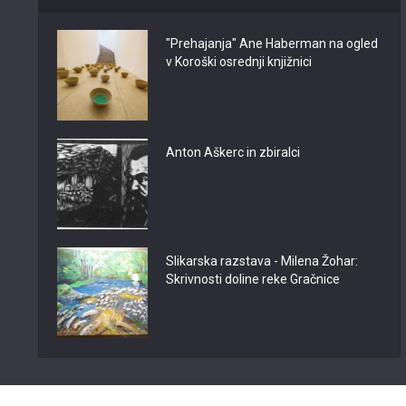
"Prehajanja" Ane Haberman na ogled
v Koroški osrednji knjižnici
Anton Aškerc in zbiralci
Slikarska razstava - Milena Žohar:
Skrivnosti doline reke Gračnice