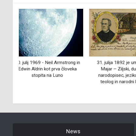
ng in
31. julija 1892 je umrl Matija
11. septembra 16
veka
Majar – Ziljski, duhovnik,
Franc Mihael Str
narodopisec, jezikoslovec,
slika
teolog in narodni buditelj
News