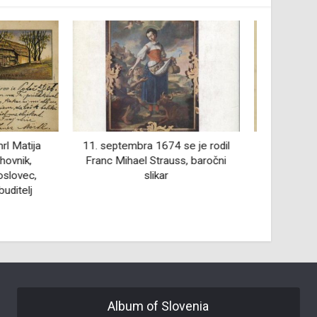
74 se je rodil
4. januarja 1834 se je v
13. d
auss, baročni
Šoštanju rodil Josip Vošnjak, (s
r
psevdonimom J. Skalec, J.
Hausenb
M.Dravinjski), politik, zdravnik in
pisatelj
Album of Slovenia