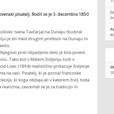
11
Co
lovenski pisatelj. Rodil se je 3. decembra 1850
S
Pa
 sošolec Ivana Tavčarja) na Dunaju študiral
Kn
diju je bil med drugim profesor na Dunaju in
estu.
 Njegovo prvo objavljeno delo je bila povest
vonu. Tako kot v Malem življenju tudi v
d Lisec (1894) realistično prikazuje življenje
Mo
a na vasi. Pisatelj, ki je poznal francoske
10
okolje, ki koga obdaja ali v katerem živi), toda
a realizma, zavzemal se je za tradicijo in