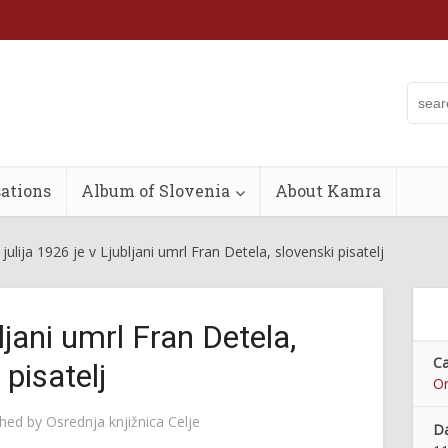
ations
Album of Slovenia
About Kamra
 julija 1926 je v Ljubljani umrl Fran Detela, slovenski pisatelj
bljani umrl Fran Detela,
Ca
 pisatelj
On
shed by
Osrednja knjižnica Celje
Da