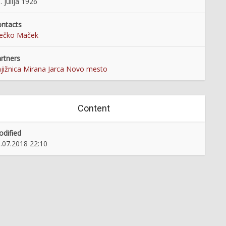
. julija 1926
ntacts
rečko Maček
rtners
jižnica Mirana Jarca Novo mesto
Content
dified
.07.2018 22:10