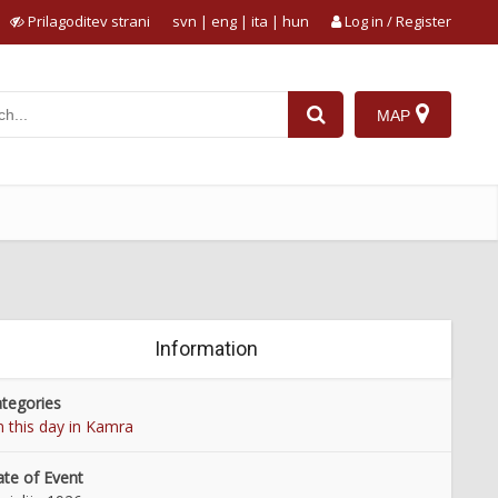
Prilagoditev strani
svn
|
eng
|
ita
|
hun
Log in / Register
MAP
Information
tegories
 this day in Kamra
te of Event