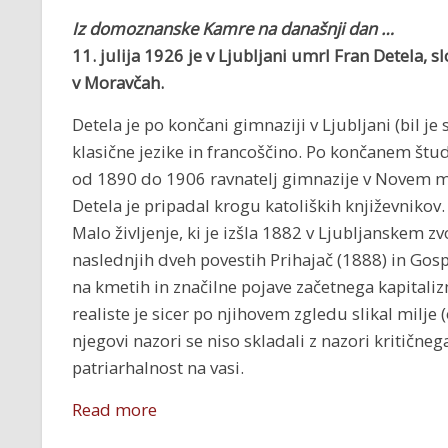
Iz domoznanske Kamre na današnji dan …
11. julija 1926 je v Ljubljani umrl Fran Detela, s
v Moravčah.
Detela je po končani gimnaziji v Ljubljani (bil je
klasične jezike in francoščino. Po končanem štu
od 1890 do 1906 ravnatelj gimnazije v Novem m
Detela je pripadal krogu katoliških književnikov.
Malo življenje, ki je izšla 1882 v Ljubljanskem z
naslednjih dveh povestih Prihajač (1888) in Gospo
na kmetih in značilne pojave začetnega kapitalizm
realiste je sicer po njihovem zgledu slikal milje (
njegovi nazori se niso skladali z nazori kritičneg
patriarhalnost na vasi.
Read more