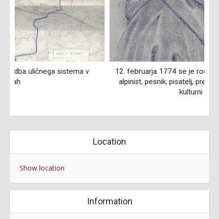
12. februarja 1774 se je rodil Valentin Stanič, duhovnik,
alpinist, pesnik, pisatelj, prevajalec, učitelj, vzgojitelj in
kulturni delavec
Location
Show location
Information