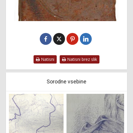
Natisni
Natisni brez slik
Sorodne vsebine