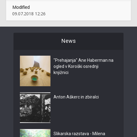
Modified
09.07.2018 12:26
News
"Prehajanja" Ane Haberman na
ogled v Koroški osrednji
knjižnici
Anton Aškerc in zbiralci
Slikarska razstava - Milena