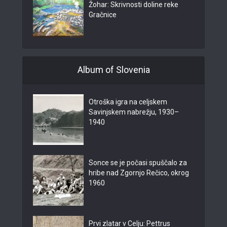
Žohar: Skrivnosti doline reke
Gračnice
Album of Slovenia
Otroška igra na celjskem
Savinjskem nabrežju, 1930–
1940
Sonce se je počasi spuščalo za
hribe nad Zgornjo Rečico, okrog
1960
Prvi zlatar v Celju: Pettrus