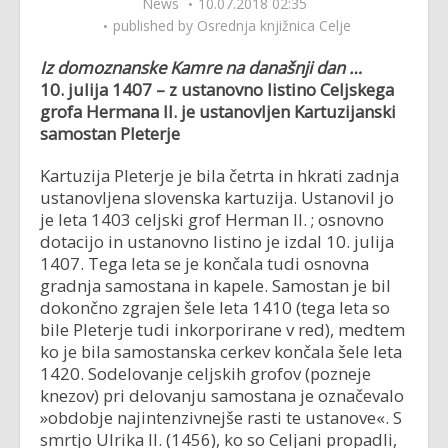
News
10.07.2018 02:35
published by
Osrednja knjižnica Celje
Iz domoznanske Kamre na današnji dan …
10. julija 1407 – z ustanovno listino Celjskega
grofa Hermana II. je ustanovljen Kartuzijanski
samostan Pleterje
Kartuzija Pleterje je bila četrta in hkrati zadnja
ustanovljena slovenska kartuzija. Ustanovil jo
je leta 1403 celjski grof Herman II. ; osnovno
dotacijo in ustanovno listino je izdal 10. julija
1407. Tega leta se je končala tudi osnovna
gradnja samostana in kapele. Samostan je bil
dokončno zgrajen šele leta 1410 (tega leta so
bile Pleterje tudi inkorporirane v red), medtem
ko je bila samostanska cerkev končala šele leta
1420. Sodelovanje celjskih grofov (pozneje
knezov) pri delovanju samostana je označevalo
»obdobje najintenzivnejše rasti te ustanove«. S
smrtjo Ulrika II. (1456), ko so Celjani propadli,