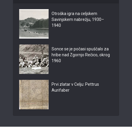
Otroška igra na celjskem
Savinjskem nabrežju, 1930–
1940
Sonce se je počasi spuščalo za
hribe nad Zgornjo Rečico, okrog
1960
Prvi zlatar v Celju: Pettrus
Aurifaber