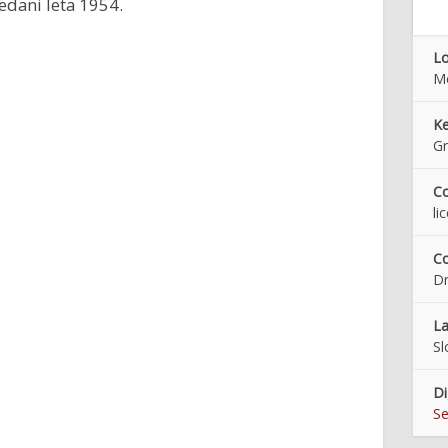
edani leta 1954.
Lo
M
K
Gr
Co
li
Co
Dr
L
Sl
Di
Se