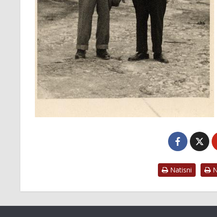
Natisni
Na