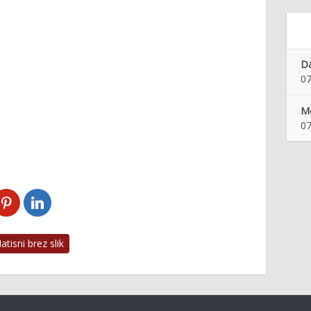
Da
07
Mo
07
tisni brez slik