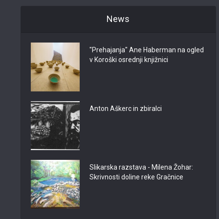
News
"Prehajanja" Ane Haberman na ogled
v Koroški osrednji knjižnici
Anton Aškerc in zbiralci
Slikarska razstava - Milena Žohar:
Skrivnosti doline reke Gračnice