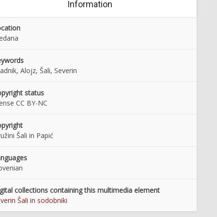
Information
cation
edana
eywords
adnik, Alojz, Šali, Severin
pyright status
cense CC BY-NC
pyright
užini Šali in Papić
anguages
ovenian
gital collections containing this multimedia element
verin Šali in sodobniki