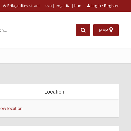
Prilagoditev strani
svn
|
eng
|
ita
|
hun
Log in / Register
MAP
Location
ow location