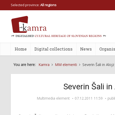
Selected province:
All regions
Home
Digital collections
News
Organis
You are here:
Kamra
MM elementi
Severin Šali in Aloj
Severin Šali in
Multimedia element
07.12.2011 11:59
publ