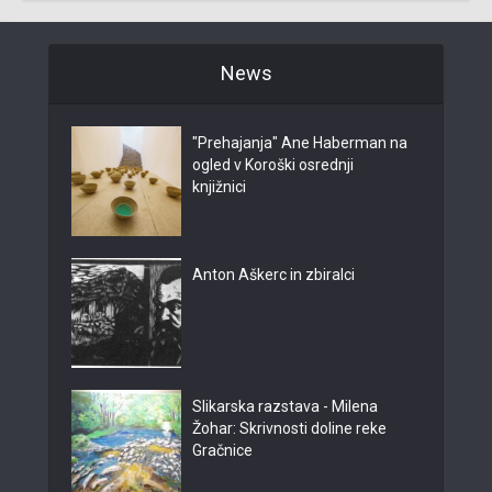
News
"Prehajanja" Ane Haberman na
ogled v Koroški osrednji
knjižnici
Anton Aškerc in zbiralci
Slikarska razstava - Milena
Žohar: Skrivnosti doline reke
Gračnice