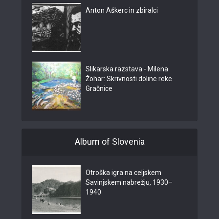
Anton Aškerc in zbiralci
Slikarska razstava - Milena
Žohar: Skrivnosti doline reke
Gračnice
Album of Slovenia
Otroška igra na celjskem
Savinjskem nabrežju, 1930–
1940