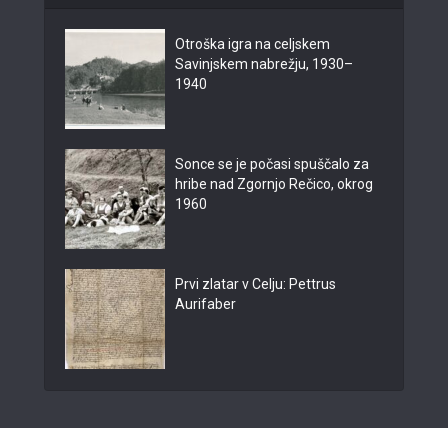
Otroška igra na celjskem
Savinjskem nabrežju, 1930–
1940
Sonce se je počasi spuščalo za
hribe nad Zgornjo Rečico, okrog
1960
Prvi zlatar v Celju: Pettrus
Aurifaber