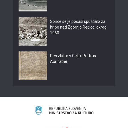
Sonce se je počasi spuščalo za
hribe nad Zgornjo Rečico, okrog
1960
Prvi zlatar v Celju: Pettrus
Aurifaber