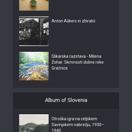
Anton Aškerc in zbiralci
Slikarska razstava - Milena
Žohar: Skrivnosti doline reke
Gračnice
Album of Slovenia
Otroška igra na celjskem
Savinjskem nabrežju, 1930–
1940