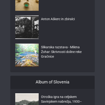
Anton Aškerc in zbiralci
Slikarska razstava - Milena
Žohar: Skrivnosti doline reke
Gračnice
Album of Slovenia
Otroška igra na celjskem
Savinjskem nabrežju, 1930–