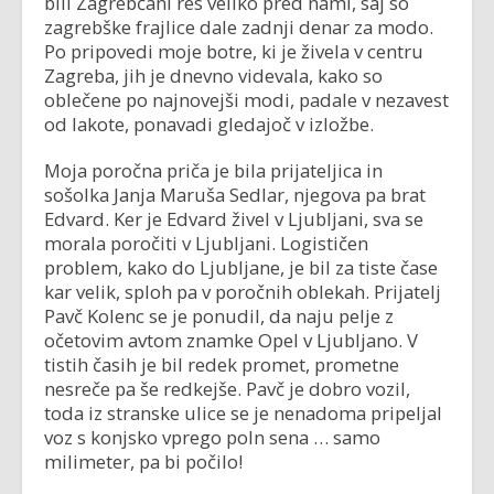
bili Zagrebčani res veliko pred nami, saj so
zagrebške frajlice dale zadnji denar za modo.
Po pripovedi moje botre, ki je živela v centru
Zagreba, jih je dnevno videvala, kako so
oblečene po najnovejši modi, padale v nezavest
od lakote, ponavadi gledajoč v izložbe.
Moja poročna priča je bila prijateljica in
sošolka Janja Maruša Sedlar, njegova pa brat
Edvard. Ker je Edvard živel v Ljubljani, sva se
morala poročiti v Ljubljani. Logističen
problem, kako do Ljubljane, je bil za tiste čase
kar velik, sploh pa v poročnih oblekah. Prijatelj
Pavč Kolenc se je ponudil, da naju pelje z
očetovim avtom znamke Opel v Ljubljano. V
tistih časih je bil redek promet, prometne
nesreče pa še redkejše. Pavč je dobro vozil,
toda iz stranske ulice se je nenadoma pripeljal
voz s konjsko vprego poln sena … samo
milimeter, pa bi počilo!