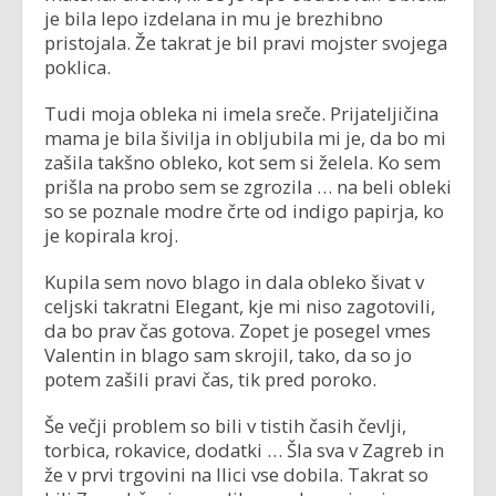
je bila lepo izdelana in mu je brezhibno
pristojala. Že takrat je bil pravi mojster svojega
poklica.
Tudi moja obleka ni imela sreče. Prijateljičina
mama je bila šivilja in obljubila mi je, da bo mi
zašila takšno obleko, kot sem si želela. Ko sem
prišla na probo sem se zgrozila … na beli obleki
so se poznale modre črte od indigo papirja, ko
je kopirala kroj.
Kupila sem novo blago in dala obleko šivat v
celjski takratni Elegant, kje mi niso zagotovili,
da bo prav čas gotova. Zopet je posegel vmes
Valentin in blago sam skrojil, tako, da so jo
potem zašili pravi čas, tik pred poroko.
Še večji problem so bili v tistih časih čevlji,
torbica, rokavice, dodatki … Šla sva v Zagreb in
že v prvi trgovini na Ilici vse dobila. Takrat so