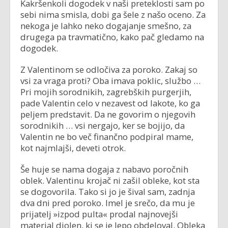
Kakršenkoli dogodek v naši preteklosti sam po
sebi nima smisla, dobi ga šele z našo oceno. Za
nekoga je lahko neko dogajanje smešno, za
drugega pa travmatično, kako pač gledamo na
dogodek.
Z Valentinom se odločiva za poroko. Zakaj so
vsi za vraga proti? Oba imava poklic, službo …
Pri mojih sorodnikih, zagrebških purgerjih,
pade Valentin celo v nezavest od lakote, ko ga
peljem predstavit. Da ne govorim o njegovih
sorodnikih … vsi nergajo, ker se bojijo, da
Valentin ne bo več finančno podpiral mame,
kot najmlajši, deveti otrok.
Še huje se nama dogaja z nabavo poročnih
oblek. Valentinu krojač ni zašil obleke, kot sta
se dogovorila. Tako si jo je šival sam, zadnja
dva dni pred poroko. Imel je srečo, da mu je
prijatelj »izpod pulta« prodal najnovejši
material diolen, ki se je lepo obdeloval. Obleka