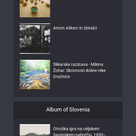
Anton Aškerc in zbiralci
Slikarska razstava - Milena
Žohar: Skrivnosti doline reke
Gračnice
Album of Slovenia
Otroška igra na celjskem
Savinjskem nabrežju, 1930–