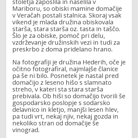
stoletja zaposlila in naselila v
Mariboru, so obiski mamine domačije
v Veračah postali stalnica. Skoraj vsak
vikend je mlada družina obiskovala
starša, stara starša oz. tasta in taščo.
Šlo je za obiske, pomoč pri delu,
vzdrževanje družinskih vezi in tudi za
preskrbo z doma pridelano hrano.
Na fotografiji je družina Hederih, oče je
očitno fotografiral, najmlajše članice
pa še ni bilo. Posnetek je nastal pred
domačijo z leseno hišo s slamnato
streho, v kateri sta stara starša
prebivala. Ob hiši so domačijo tvorili še
gospodarsko poslopje s sodarsko
delavnico in kletjo, manjši lesen hlev,
pa tudi vrt, nekaj njiv, nekaj gozda in
nekoliko stran od domačije še
vinograd.