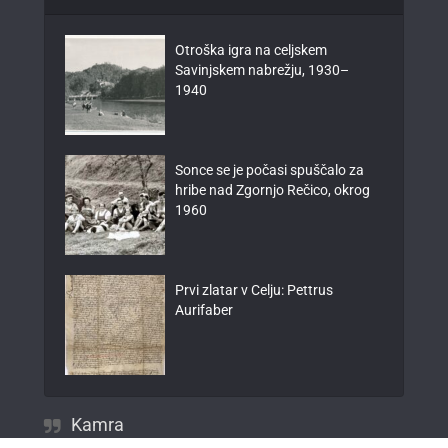
Otroška igra na celjskem
Savinjskem nabrežju, 1930–
1940
Sonce se je počasi spuščalo za
hribe nad Zgornjo Rečico, okrog
1960
Prvi zlatar v Celju: Pettrus
Aurifaber
Kamra