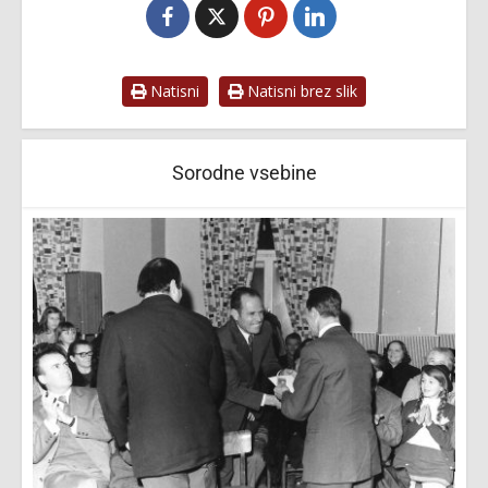
Natisni
Natisni brez slik
Sorodne vsebine