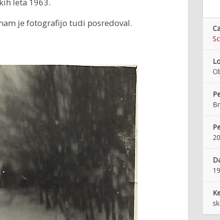
ih leta 1963.
nam je fotografijo tudi posredoval.
Ca
Sc
Lo
Ob
Pe
Br
Pe
20
Da
1
K
sk