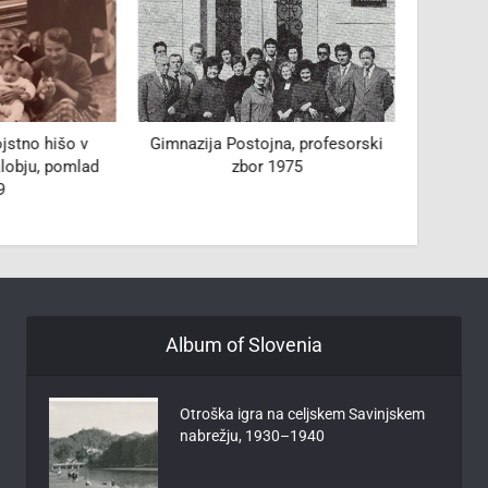
jstno hišo v
Gimnazija Postojna, profesorski
Zvon v 
alobju, pomlad
zbor 1975
9
Album of Slovenia
Otroška igra na celjskem Savinjskem
nabrežju, 1930–1940