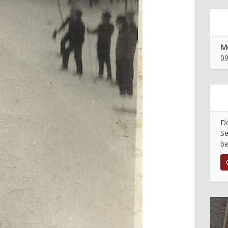
Mo
09
Do
Se
be