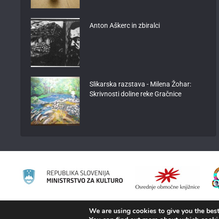
Anton Aškerc in zbiralci
Slikarska razstava - Milena Žohar:
Skrivnosti doline reke Gračnice
We are using cookies to give you the best
2008 - 2026 ©
KAMRA
, Production: TrueCAD d.o.o.