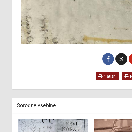
Natisni
Na
Sorodne vsebine