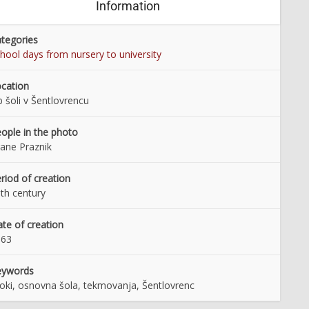
Information
tegories
hool days from nursery to university
cation
 šoli v Šentlovrencu
ople in the photo
ane Praznik
riod of creation
th century
te of creation
963
eywords
oki, osnovna šola, tekmovanja, Šentlovrenc