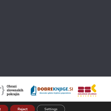
t
Reject
Settings
About Kamra
Terms of use
ISSN 2350-5559