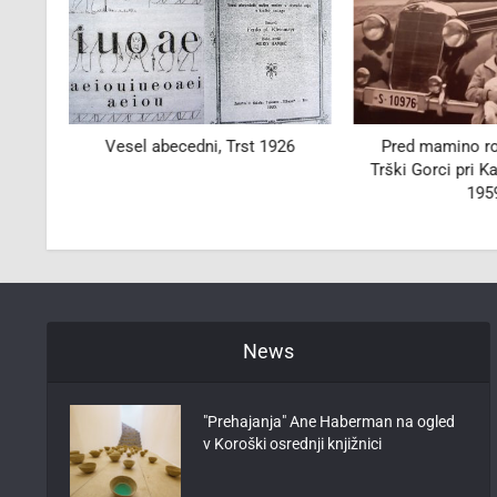
Vesel abecedni, Trst 1926
Pred mamino ro
Trški Gorci pri K
195
News
"Prehajanja" Ane Haberman na ogled
v Koroški osrednji knjižnici