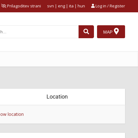
Prilagoditev strani
svn
|
eng
|
ita
|
hun
Log in / Register
MAP
Location
ow location