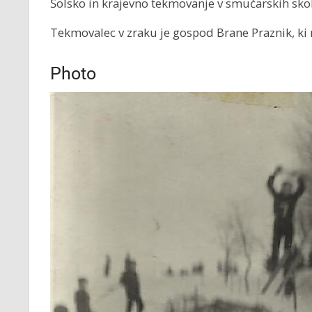
Šolsko in krajevno tekmovanje v smučarskih skok
Tekmovalec v zraku je gospod Brane Praznik, ki 
Photo