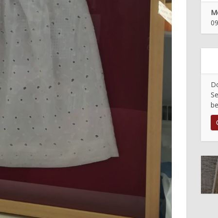
Mo
09
Do
Se
be