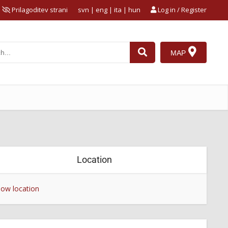
Prilagoditev strani
svn
|
eng
|
ita
|
hun
Log in / Register
MAP
Location
ow location