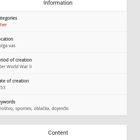
Information
tegories
her
cation
lga vas
riod of creation
ter World War II
te of creation
953
eywords
roštvo, spomini, oblačila, dojenčki
Content