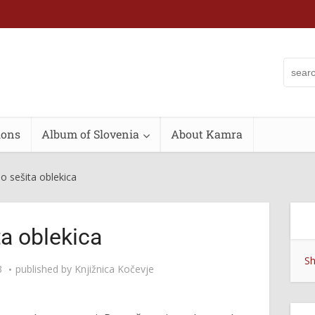
ions
Album of Slovenia
About Kamra
o sešita oblekica
a oblekica
Sh
3
published by
Knjižnica Kočevje