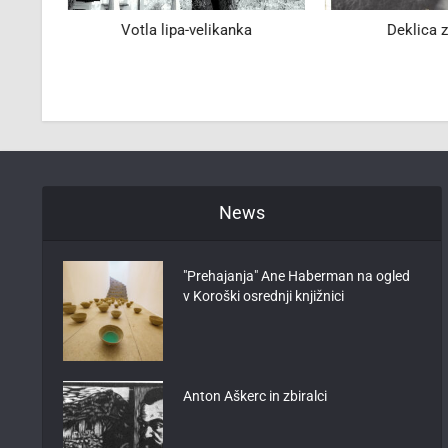
60
Votla lipa-velikanka
Deklica z
News
"Prehajanja" Ane Haberman na ogled
v Koroški osrednji knjižnici
Anton Aškerc in zbiralci