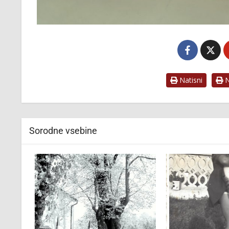
Natisni
Na
Sorodne vsebine