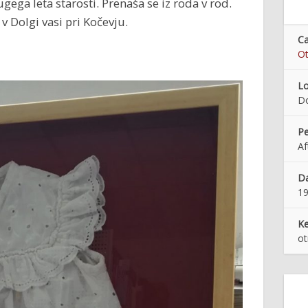
ega leta starosti. Prenaša se iz roda v rod.
v Dolgi vasi pri Kočevju.
Ca
Ot
Lo
Do
Pe
Af
Da
1
K
ot