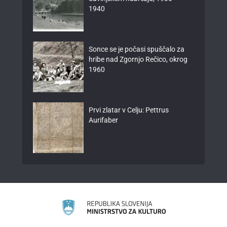
1940
Sonce se je počasi spuščalo za
hribe nad Zgornjo Rečico, okrog
1960
Prvi zlatar v Celju: Pettrus
Aurifaber