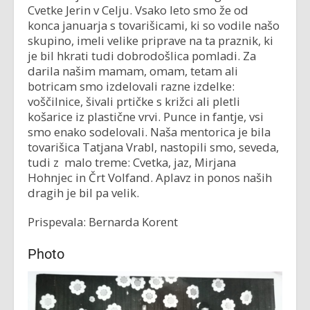
Cvetke Jerin v Celju. Vsako leto smo že od
konca januarja s tovarišicami, ki so vodile našo
skupino, imeli velike priprave na ta praznik, ki
je bil hkrati tudi dobrodošlica pomladi. Za
darila našim mamam, omam, tetam ali
botricam smo izdelovali razne izdelke:
voščilnice, šivali prtičke s križci ali pletli
košarice iz plastične vrvi. Punce in fantje, vsi
smo enako sodelovali. Naša mentorica je bila
tovarišica Tatjana Vrabl, nastopili smo, seveda,
tudi z malo treme: Cvetka, jaz, Mirjana
Hohnjec in Črt Volfand. Aplavz in ponos naših
dragih je bil pa velik.
Prispevala: Bernarda Korent
Photo