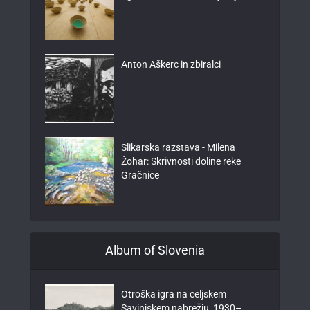
Anton Aškerc in zbiralci
Slikarska razstava - Milena
Žohar: Skrivnosti doline reke
Gračnice
Album of Slovenia
Otroška igra na celjskem
Savinjskem nabrežju, 1930–